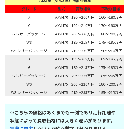
2023年（令和5年）初度登録年
グレード
型式
買取相場
下取り相場
X
AXVH70
180～200万円
160～180万円
G
AXVH70
190～210万円
170～190万円
G レザーパッケージ
AXVH70
200～220万円
180～200万円
WS
AXVH70
195～215万円
175～195万円
WS レザーパッケージ
AXVH70
210～230万円
190～210万円
X
AXVH75
185～205万円
165～185万円
G
AXVH75
195～215万円
175～195万円
G レザーパッケージ
AXVH75
205～225万円
185～205万円
WS
AXVH75
200～220万円
180～200万円
WS レザーパッケージ
AXVH75
215～235万円
195～215万円
※こちらの価格はあくまでも一例であり走行距離や
状態によって買取価格には大きく違いがあります。
実際に査定
しないと正確な数字は分かりません。