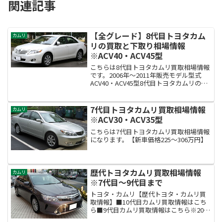
関連記事
【全グレード】8代目トヨタカム
カムリ
リの買取と下取り相場情報
※ACV40・ACV45型
こちらは8代目トヨタカムリ買取相場情報
です。2006年～2011年販売モデル型式
ACV40・ACV45型8代目トヨタカムリの買
取査定相場額は？約0万～40万円！※当サ
イト調べ買取相場とあなたの車の価格は
実際には違います。ネットで査定をして...
7代目トヨタカムリ買取相場情報
カムリ
※ACV30・ACV35型
こちらは7代目トヨタカムリ買取相場情報
になります。【新車価格225～306万円】
歴代トヨタカムリ買取相場情報
カムリ
※7代目～9代目まで
トヨタ・カムリ【歴代トヨタ・カムリ買
取情報】■10代目カムリ買取情報はこち
ら■9代目カムリ買取情報はこちら※2011
年(平成23年)9月～販売中 ※現行モデル