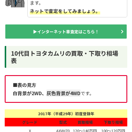
ます。
ネットで査定をしてみましょう。
▶インターネット車査定はこちら！
10代目トヨタカムリの買取・下取り相場
表
■表の見方
白背景が2WD、
灰色背景が4WD
です。
2017年（平成29年）初度登録年
グレード
型式
買取相場
下取り相場
X
AXVH70
120～140万円
100～120万円