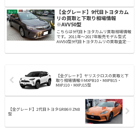
（AVV50型）■8代目カムリ買取情報はこ
ちら※2006年(平成18年)1月～20...
【全グレード】9代目トヨタカム
カムリ
リの買取と下取り相場情報
※AVV50型
こちらは9代目トヨタカムリ買取相場情報
です。2011年～2017年販売モデル型式
AVV50型9代目トヨタカムリの買取査定相
場額は？約40万～140万円！※当サイト調
べ買取相場とあなたの車の価格は実際に
は違います。ネットで査定をしてみまし
ょ...
【全グレード】ヤリスクロスの買取と下
取り相場情報※MXPB10・MXPB15・
MXPJ10・MXPJ15型
【全グレード】2代目トヨタGR86※ZN8
型