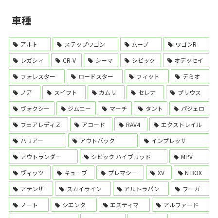
車種
アルト
ステップワゴン
ムーブ
ワゴンR
レガシィ
CR-V
シーマ
シビック
オデッセイ
フォレスター
ロードスター
フィット
デミオ
ノア
スイフト
カムリ
セレナ
プリウス
ヴォクシー
ジムニー
マーチ
タント
パジェロ
フェアレディＺ
アコード
RAV4
エクストレイル
ハリアー
アウトバック
インプレッサ
アウトランダー
シビック ハイブリッド
MPV
ヴィッツ
キューブ
プレマシー
XV
N BOX
アテンザ
スカイライン
アルトラパン
フーガ
ノート
シエンタ
エスティマ
アルファード