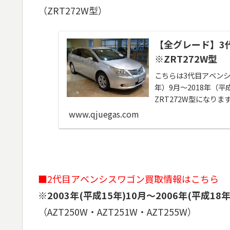
（ZRT272W型）
【全グレード】3
※ZRT272W型
こちらは3代目アベンシ
年）9月～2018年（
ZRT272W型になり
買取相場...
www.qjuegas.com
■2代目アベンシスワゴン買取情報はこちら
※2003年(平成15年)10月～2006年(平成1
（AZT250W・AZT251W・AZT255W）