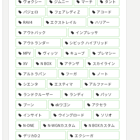
ヴォクシー
ジムニー
マーチ
タント
パジェロ
フェアレディＺ
アコード
RAV4
エクストレイル
ハリアー
アウトバック
インプレッサ
アウトランダー
シビック ハイブリッド
MPV
ヴィッツ
キューブ
プレマシー
XV
N BOX
アテンザ
スカイライン
アルトラパン
フーガ
ノート
シエンタ
エスティマ
アルファード
ランドクルーザー
ランディ
パッソ
ブーン
ekワゴン
アクセラ
インサイト
ウイングロード
ソリオ
N-ONE
N-WGNカスタム
N BOXカスタム
デリカD:2
エクシーガ