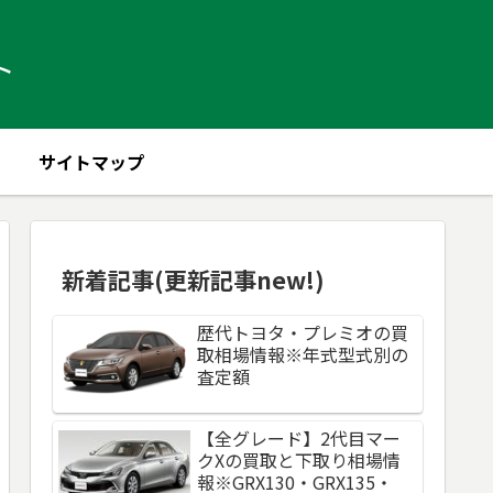
ト
サイトマップ
新着記事(更新記事new!)
歴代トヨタ・プレミオの買
取相場情報※年式型式別の
査定額
【全グレード】2代目マー
クXの買取と下取り相場情
報※GRX130・GRX135・