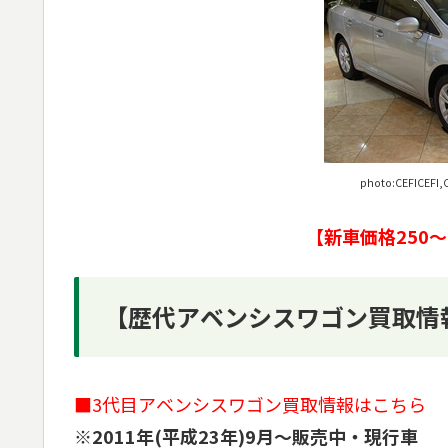
photo:CEFICEFI,C
【新車価格250～
【歴代アベンシスワゴン買取情
■3代目アベンシスワゴン買取情報はこちら
※2011年(平成23年)9月～販売中・現行車