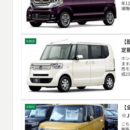
年1
場情報
【
N BOX
定
ホン
ます
売モ
成23
【
N BOX
※J
こち
販売