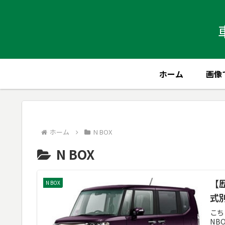
ホーム
画像
ホーム
N BOX
N BOX
【
N BOX
式
こち
NB