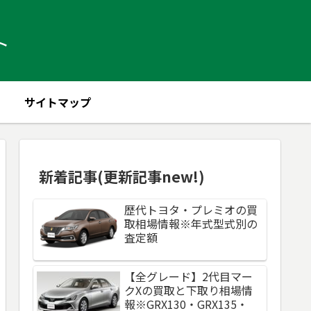
ト
サイトマップ
新着記事(更新記事new!)
歴代トヨタ・プレミオの買
取相場情報※年式型式別の
査定額
【全グレード】2代目マー
クXの買取と下取り相場情
報※GRX130・GRX135・