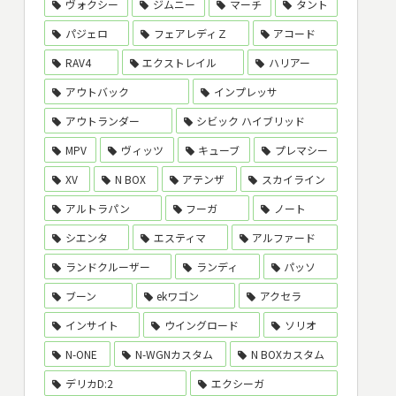
ヴォクシー
ジムニー
マーチ
タント
パジェロ
フェアレディＺ
アコード
RAV4
エクストレイル
ハリアー
アウトバック
インプレッサ
アウトランダー
シビック ハイブリッド
MPV
ヴィッツ
キューブ
プレマシー
XV
N BOX
アテンザ
スカイライン
アルトラパン
フーガ
ノート
シエンタ
エスティマ
アルファード
ランドクルーザー
ランディ
パッソ
ブーン
ekワゴン
アクセラ
インサイト
ウイングロード
ソリオ
N-ONE
N-WGNカスタム
N BOXカスタム
デリカD:2
エクシーガ