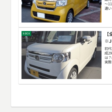
～1
違い
【
N BOX
※J
初代
成2
は？
実際