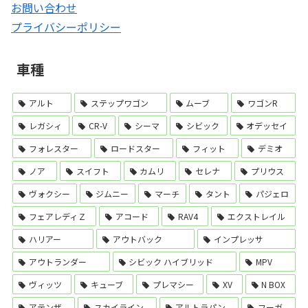
お問い合わせ
プライバシーポリシー
車種
アルト
ステップワゴン
ムーブ
ワゴンR
レガシィ
CR-V
シーマ
シビック
オデッセイ
フォレスター
ロードスター
フィット
デミオ
ノア
スイフト
カムリ
セレナ
プリウス
ヴォクシー
ジムニー
マーチ
タント
パジェロ
フェアレディＺ
アコード
RAV4
エクストレイル
ハリアー
アウトバック
インプレッサ
アウトランダー
シビック ハイブリッド
MPV
ヴィッツ
キューブ
プレマシー
XV
N BOX
アテンザ
スカイライン
アルトラパン
フーガ