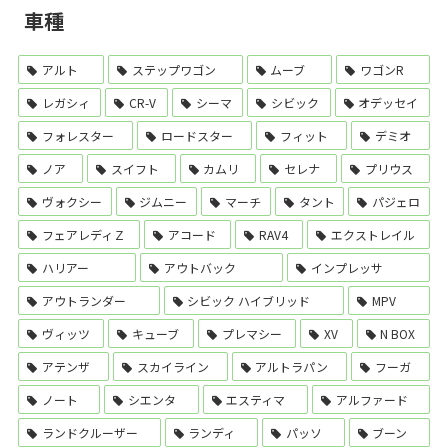
車種
アルト
ステップワゴン
ムーブ
ワゴンR
レガシィ
CR-V
シーマ
シビック
オデッセイ
フォレスター
ロードスター
フィット
デミオ
ノア
スイフト
カムリ
セレナ
プリウス
ヴォクシー
ジムニー
マーチ
タント
パジェロ
フェアレディＺ
アコード
RAV4
エクストレイル
ハリアー
アウトバック
インプレッサ
アウトランダー
シビック ハイブリッド
MPV
ヴィッツ
キューブ
プレマシー
XV
N BOX
アテンザ
スカイライン
アルトラパン
フーガ
ノート
シエンタ
エスティマ
アルファード
ランドクルーザー
ランディ
パッソ
ブーン