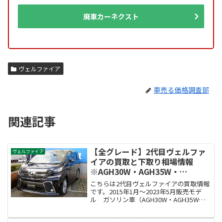
廃車カーネクスト
ヴェルファイア
車売る価格調査部
関連記事
【全グレード】2代目ヴェルファ
ヴェルファイア
イアの買取と下取り相場情報
※AGH30W・AGH35W・
GGH30W・GGH35W・AYH30W
こちらは2代目ヴェルファイアの買取情報
です。2015年1月～2023年5月販売モデ
ル ガソリン車（AGH30W・AGH35W・
GGH30W・GGH35W型）2015年1月～
2023年5月販売モデル ハイブリッド車