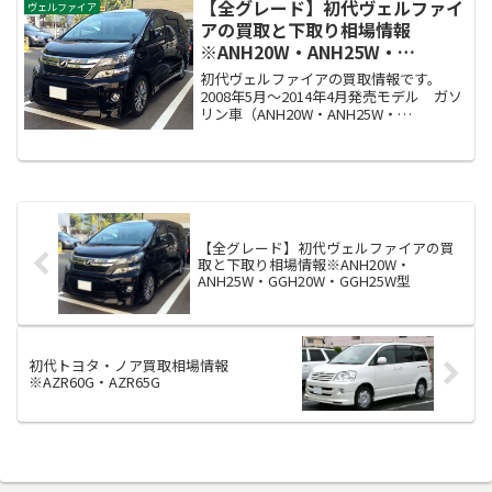
AYH30W型2代目ヴェル...
【全グレード】初代ヴェルファイ
ヴェルファイア
アの買取と下取り相場情報
※ANH20W・ANH25W・
GGH20W・GGH25W型
初代ヴェルファイアの買取情報です。
2008年5月～2014年4月発売モデル ガソ
リン車（ANH20W・ANH25W・
GGH20W・GGH25W型）2011年11月～
2015年1月発売モデル ハイブリッド車
ATH20W型初代アルファードＶの...
【全グレード】初代ヴェルファイアの買
取と下取り相場情報※ANH20W・
ANH25W・GGH20W・GGH25W型
初代トヨタ・ノア買取相場情報
※AZR60G・AZR65G