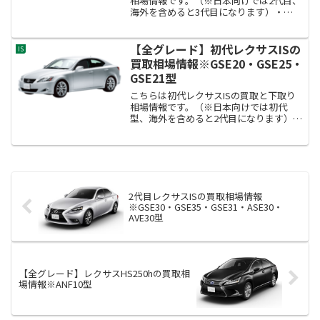
相場情報です。（※日本向けでは2代目、
海外を含めると3代目になります）・
2013(平成25)年5月～販売中モデル2代目
レクサスISの型式はGSE30・GSE35・
GSE31・ASE30・AVE30型で...
【全グレード】初代レクサスISの
IS
買取相場情報※GSE20・GSE25・
GSE21型
こちらは初代レクサスISの買取と下取り
相場情報です。（※日本向けでは初代
型、海外を含めると2代目になります）・
2005(平成17)年9月～2012(平成24)年8月
発売モデル初代レクサスISの型式は
GSE20・GSE25・GSE21型です。...
2代目レクサスISの買取相場情報
※GSE30・GSE35・GSE31・ASE30・
AVE30型
【全グレード】レクサスHS250hの買取相
場情報※ANF10型