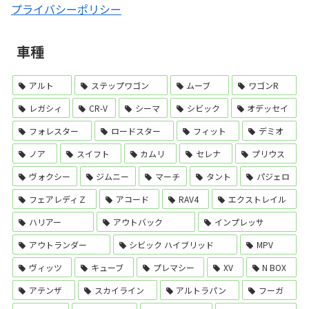
プライバシーポリシー
車種
アルト
ステップワゴン
ムーブ
ワゴンR
レガシィ
CR-V
シーマ
シビック
オデッセイ
フォレスター
ロードスター
フィット
デミオ
ノア
スイフト
カムリ
セレナ
プリウス
ヴォクシー
ジムニー
マーチ
タント
パジェロ
フェアレディＺ
アコード
RAV4
エクストレイル
ハリアー
アウトバック
インプレッサ
アウトランダー
シビック ハイブリッド
MPV
ヴィッツ
キューブ
プレマシー
XV
N BOX
アテンザ
スカイライン
アルトラパン
フーガ