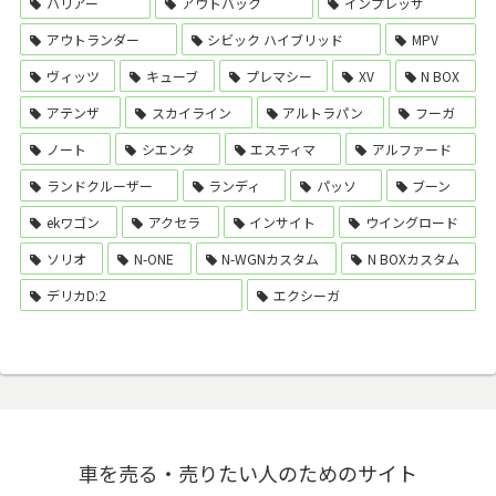
ハリアー
アウトバック
インプレッサ
アウトランダー
シビック ハイブリッド
MPV
ヴィッツ
キューブ
プレマシー
XV
N BOX
アテンザ
スカイライン
アルトラパン
フーガ
ノート
シエンタ
エスティマ
アルファード
ランドクルーザー
ランディ
パッソ
ブーン
ekワゴン
アクセラ
インサイト
ウイングロード
ソリオ
N-ONE
N-WGNカスタム
N BOXカスタム
デリカD:2
エクシーガ
車を売る・売りたい人のためのサイト