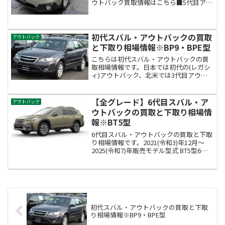
ウトバック買取情報はこちら■5代目アウ
トバック買取情報はこちら（BS9型）■4
代目アウトバック買取情報はこちら
※2009年5月(平成21年)～2014年4月(平
成...
初代スバル・アウトバックの買取
アウトバック
と下取り相場情報※BP9・BPE型
こちらは初代スバル・アウトバックの買
取相場情報です。日本では初代の(レガシ
ィ)アウトバック、北米では3代目アウト
バック【新車価格255～368万円】※2003
年(平成15年)10月～2008年(平成20年)10月
生産モデルです。初代アウトバ...
【全グレード】6代目スバル・ア
アウトバック
ウトバックの買取と下取り相場情
報※BT5型
6代目スバル・アウトバックの買取と下取
り相場情報です。2021(令和3)年12月～
2025(令和7)年販売モデル型式 BT5型6代
目スバル・アウトバックの買取査定相場
額は？約220万～340万円！※当サイト調
べ買取相場とあなたの車の価格は実...
初代スバル・アウトバックの買取と下取
り相場情報※BP9・BPE型