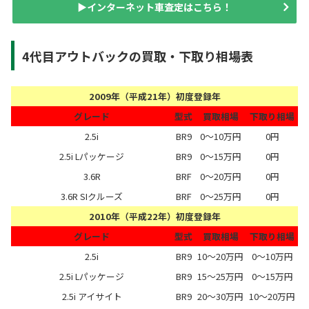
▶インターネット車査定はこちら！
4代目アウトバックの買取・下取り相場表
2009年（平成21年）初度登録年
グレード
型式
買取相場
下取り相場
2.5i
BR9
0～10万円
0円
2.5i Lパッケージ
BR9
0～15万円
0円
3.6R
BRF
0～20万円
0円
3.6R SIクルーズ
BRF
0～25万円
0円
2010年（平成22年）初度登録年
グレード
型式
買取相場
下取り相場
2.5i
BR9
10～20万円
0～10万円
2.5i Lパッケージ
BR9
15～25万円
0～15万円
2.5i アイサイト
BR9
20～30万円
10～20万円