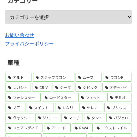
カテゴリー
お問い合わせ
プライバシーポリシー
車種
アルト
ステップワゴン
ムーブ
ワゴンR
レガシィ
CR-V
シーマ
シビック
オデッセイ
フォレスター
ロードスター
フィット
デミオ
ノア
スイフト
カムリ
セレナ
プリウス
ヴォクシー
ジムニー
マーチ
タント
パジェロ
フェアレディＺ
アコード
RAV4
エクストレイル