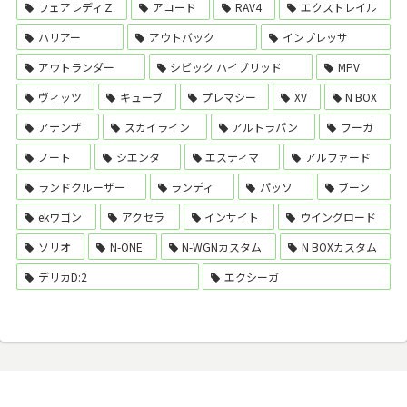
フェアレディＺ
アコード
RAV4
エクストレイル
ハリアー
アウトバック
インプレッサ
アウトランダー
シビック ハイブリッド
MPV
ヴィッツ
キューブ
プレマシー
XV
N BOX
アテンザ
スカイライン
アルトラパン
フーガ
ノート
シエンタ
エスティマ
アルファード
ランドクルーザー
ランディ
パッソ
ブーン
ekワゴン
アクセラ
インサイト
ウイングロード
ソリオ
N-ONE
N-WGNカスタム
N BOXカスタム
デリカD:2
エクシーガ