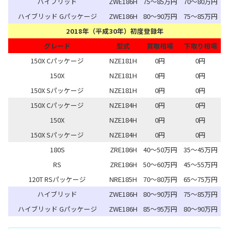
ハイブリッド
ZWE186H
75～85万円
70～80万円
ハイブリッド Gパッケージ
ZWE186H
80～90万円
75～85万円
2018年（平成30年）初度登録年
グレード
型式
買取相場
下取り相場
150X Cパッケージ
NZE181H
0円
0円
150X
NZE181H
0円
0円
150X Sパッケージ
NZE181H
0円
0円
150X Cパッケージ
NZE184H
0円
0円
150X
NZE184H
0円
0円
150X Sパッケージ
NZE184H
0円
0円
180S
ZRE186H
40～50万円
35～45万円
RS
ZRE186H
50～60万円
45～55万円
120T RSパッケージ
NRE185H
70～80万円
65～75万円
ハイブリッド
ZWE186H
80～90万円
75～85万円
ハイブリッド Gパッケージ
ZWE186H
85～95万円
80～90万円