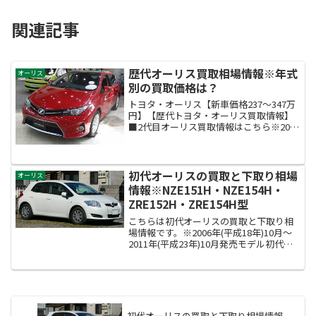
関連記事
歴代オーリス買取相場情報※年式
オーリス
別の買取価格は？
トヨタ・オーリス【新車価格237～347万
円】【歴代トヨタ・オーリス買取情報】
■2代目オーリス買取情報はこちら※2012
年(平成24年)8月～現行モデル
（NZE181H・NZE184H・ZRE186H・
NRE185H型）■初代オーリス買取情...
初代オーリスの買取と下取り相場
オーリス
情報※NZE151H・NZE154H・
ZRE152H・ZRE154H型
こちらは初代オーリスの買取と下取り相
場情報です。※2006年(平成18年)10月～
2011年(平成23年)10月発売モデル初代オ
ーリスの型式はNZE151H・NZE154H・
ZRE152H・ZRE154H型になります。
初代オーリスの買取と下取り相場情報