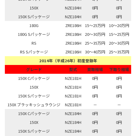
150X
NZE184H
0円
0円
150X Sパッケージ
NZE184H
0円
0円
180G
ZRE186H
15～25万円
10～20万円
180G Sパッケージ
ZRE186H
20～30万円
15～25万円
RS
ZRE186H
25～35万円
20～30万円
RS Sパッケージ
ZRE186H
30～40万円
25～35万円
2014年（平成26年）初度登録年
グレード
型式
買取相場
下取り相場
150X Cパッケージ
NZE181H
0円
0円
150X
NZE181H
0円
0円
150X Sパッケージ
NZE181H
0円
0円
150X ブラッキッシュラウンジ
NZE181H
－
－
150X Cパッケージ
NZE184H
0円
0円
150X
NZE184H
0円
0円
150X Sパッケージ
NZE184H
0円
0円