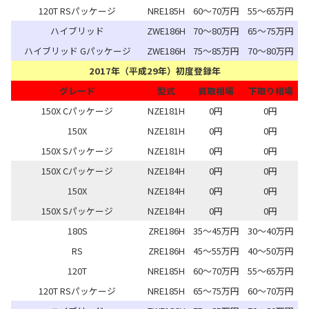
120T RSパッケージ
NRE185H
60～70万円
55～65万円
ハイブリッド
ZWE186H
70～80万円
65～75万円
ハイブリッド Gパッケージ
ZWE186H
75～85万円
70～80万円
2017年（平成29年）初度登録年
グレード
型式
買取相場
下取り相場
150X Cパッケージ
NZE181H
0円
0円
150X
NZE181H
0円
0円
150X Sパッケージ
NZE181H
0円
0円
150X Cパッケージ
NZE184H
0円
0円
150X
NZE184H
0円
0円
150X Sパッケージ
NZE184H
0円
0円
180S
ZRE186H
35～45万円
30～40万円
RS
ZRE186H
45～55万円
40～50万円
120T
NRE185H
60～70万円
55～65万円
120T RSパッケージ
NRE185H
65～75万円
60～70万円