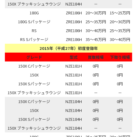
150X ブラッキッシュラウンジ
NZE184H
－
－
180G
ZRE186H
20～30万円
15～25万円
180G Sパッケージ
ZRE186H
25～35万円
20～30万円
RS
ZRE186H
30～40万円
25～35万円
RS Sパッケージ
ZRE186H
35～45万円
30～40万円
2015年（平成27年）初度登録年
グレード
型式
買取相場
下取り相場
150X Cパッケージ
NZE181H
0円
0円
150X
NZE181H
0円
0円
150X Sパッケージ
NZE181H
0円
0円
150X ブラッキッシュラウンジ
NZE181H
－
－
150X Cパッケージ
NZE184H
0円
0円
150X
NZE184H
0円
0円
150X Sパッケージ
NZE184H
0円
0円
150X ブラッキッシュラウンジ
NZE184H
－
－
180G
ZRE186H
25～35万円
20～30万円