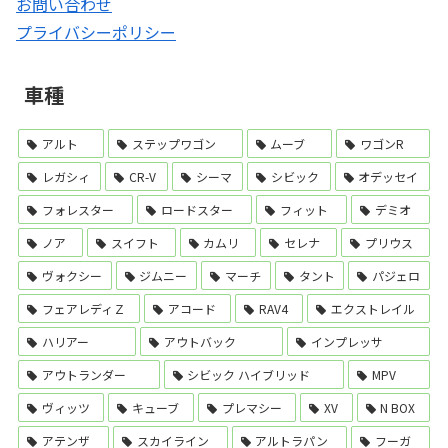
お問い合わせ
プライバシーポリシー
車種
アルト
ステップワゴン
ムーブ
ワゴンR
レガシィ
CR-V
シーマ
シビック
オデッセイ
フォレスター
ロードスター
フィット
デミオ
ノア
スイフト
カムリ
セレナ
プリウス
ヴォクシー
ジムニー
マーチ
タント
パジェロ
フェアレディＺ
アコード
RAV4
エクストレイル
ハリアー
アウトバック
インプレッサ
アウトランダー
シビック ハイブリッド
MPV
ヴィッツ
キューブ
プレマシー
XV
N BOX
アテンザ
スカイライン
アルトラパン
フーガ