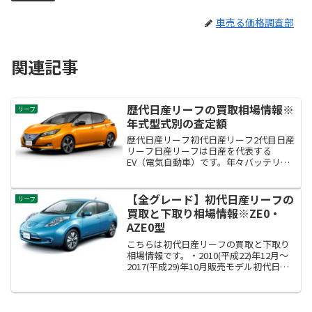
車売る価格調査部
関連記事
歴代日産リーフの買取相場情報※
リーフ
年式型式別の査定額
歴代日産リーフ初代日産リーフ2代目日産
リーフ日産リーフは日産を代表する
EV（電気自動車）です。年々バッテリー
容量を増やし走行距離を伸ばしていて実
用性を高めてきました。現行モデルは課
題の一つのデザイン性も改善されて人気
【全グレード】初代日産リーフの
リーフ
が高まっています。
買取と下取り相場情報※ZE0・
AZE0型
こちらは初代日産リーフの買取と下取り
相場情報です。・2010(平成22)年12月～
2017(平成29)年10月販売モデル初代日産
リーフの型式はZE0・AZE0型です。