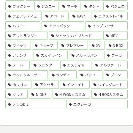
ヴォクシー
ジムニー
マーチ
タント
パジェロ
フェアレディＺ
アコード
RAV4
エクストレイル
ハリアー
アウトバック
インプレッサ
アウトランダー
シビック ハイブリッド
MPV
ヴィッツ
キューブ
プレマシー
XV
N BOX
アテンザ
スカイライン
アルトラパン
フーガ
ノート
シエンタ
エスティマ
アルファード
ランドクルーザー
ランディ
パッソ
ブーン
ekワゴン
アクセラ
インサイト
ウイングロード
ソリオ
N-ONE
N-WGNカスタム
N BOXカスタム
デリカD:2
エクシーガ