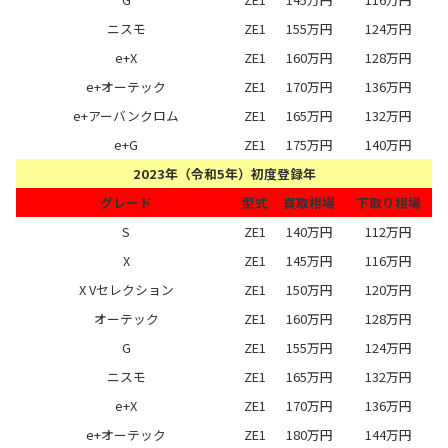
ニスモ
ZE1
155万円
124万円
e+X
ZE1
160万円
128万円
e+オーテック
ZE1
170万円
136万円
e+アーバンクロム
ZE1
165万円
132万円
e+G
ZE1
175万円
140万円
2023年（令和5年）初度登録年
グレード
型式
買取相場
下取り相場
S
ZE1
140万円
112万円
X
ZE1
145万円
116万円
X Vセレクション
ZE1
150万円
120万円
オーテック
ZE1
160万円
128万円
G
ZE1
155万円
124万円
ニスモ
ZE1
165万円
132万円
e+X
ZE1
170万円
136万円
e+オーテック
ZE1
180万円
144万円