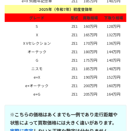
e+X 90周年記念車
ZE1
185万円
148万円
2025年（令和7年）初度登録年
グレード
型式
買取相場
下取り相場
S
ZE1
160万円
128万円
X
ZE1
165万円
132万円
X Vセレクション
ZE1
170万円
136万円
オーテック
ZE1
180万円
144万円
G
ZE1
175万円
140万円
ニスモ
ZE1
185万円
148万円
e+X
ZE1
190万円
152万円
e+オーテック
ZE1
200万円
160万円
e+G
ZE1
205万円
164万円
※こちらの価格はあくまでも一例であり走行距離や
状態によって買取価格には大きく違いがあります。
実際に査定
しないと正確な数字は分かりません。