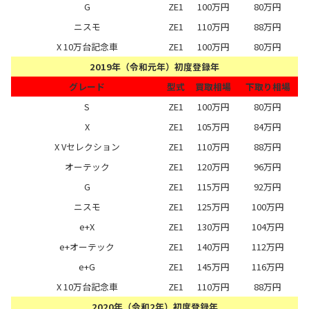
G
ZE1
100万円
80万円
ニスモ
ZE1
110万円
88万円
X 10万台記念車
ZE1
100万円
80万円
2019年（令和元年）初度登録年
グレード
型式
買取相場
下取り相場
S
ZE1
100万円
80万円
X
ZE1
105万円
84万円
X Vセレクション
ZE1
110万円
88万円
オーテック
ZE1
120万円
96万円
G
ZE1
115万円
92万円
ニスモ
ZE1
125万円
100万円
e+X
ZE1
130万円
104万円
e+オーテック
ZE1
140万円
112万円
e+G
ZE1
145万円
116万円
X 10万台記念車
ZE1
110万円
88万円
2020年（令和2年）初度登録年