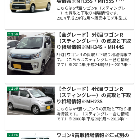
場情報※MH35S・MH55S・
MH85S・MH95S型
こちらは6代目ワゴンR（スティングレ
ー）の買取と下取り相場情報です。
2017(平成29)年2月～販売中モデル型式
MH35S・MH55S・MH85S・MH95S型6代
目ワゴンRの買取査定相場額は？約40万～
110万円！※当サイト調べ買取相場...
【全グレード】5代目ワゴンＲ
ワゴンR
（スティングレー）の買取と下取
り相場情報※MH34S・MH44S
5代目ワゴンＲの買取と下取り相場情報で
す。（こちらはスティングレー含む情報
です）※2012年(平成24年)9月～2017年1
月発売モデルです。5代目ワゴンＲの型番
はMH34S、MH44Sになります。5代目ワ
ゴンＲの買取額と下取り額の相場情報...
【全グレード】4代目ワゴンＲ
ワゴンR
（スティングレー）の買取と下取
り相場情報※MH23S
こちらは4代目ワゴンＲの買取と下取り相
場情報です。（スティングレー含む情報
です）※2008年(平成20)9月～2012年(平
成24)1月発売モデル4代目ワゴンＲの型番
はMH23Sになります。4代目ワゴンＲの買
取額と下取り額の相場情報買取相場...
ワゴンR買取相場情報※年式別の
ワゴンR