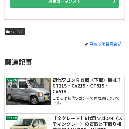
廃車カーネクスト
ワゴンR
車売る価格調査部
関連記事
初代ワゴンＲ買取（下取）額は？
ワゴンR
CT21S・CV21S・CT51S・
CV51S
こちらは初代ワゴンＲの買取額について
です。
【全グレード】6代目ワゴンR（ス
ワゴンR
ティングレー）の買取と下取り相