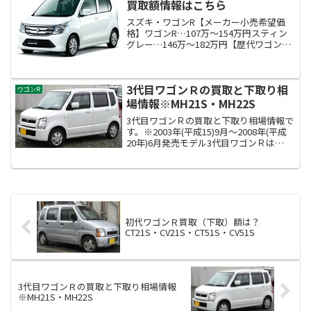
買取額情報はこちら
スズキ・ワゴンR【メーカー小売希望価
格】ワゴンR…107万～154万円スティン
グレー…146万～182万円【歴代ワゴンR
買取情報】※それぞれの年式の買取価格
詳細は各記事より御覧ください。■6代目
ワゴンR（スティングレー）の買取と下取
3代目ワゴンＲの買取と下取り相
り相場情...
ワゴンR
場情報※MH21S・MH22S
3代目ワゴンＲの買取と下取り相場情報で
す。※2003年(平成15)9月～2008年(平成
20年)6月発売モデル3代目ワゴンＲは
MH21S ・MH22Sの型番の車種になりま
す。
初代ワゴンＲ買取（下取）額は？
CT21S・CV21S・CT51S・CV51S
3代目ワゴンＲの買取と下取り相場情報
※MH21S・MH22S