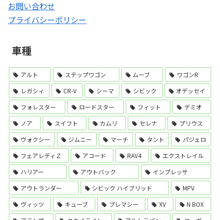
お問い合わせ
プライバシーポリシー
車種
アルト
ステップワゴン
ムーブ
ワゴンR
レガシィ
CR-V
シーマ
シビック
オデッセイ
フォレスター
ロードスター
フィット
デミオ
ノア
スイフト
カムリ
セレナ
プリウス
ヴォクシー
ジムニー
マーチ
タント
パジェロ
フェアレディＺ
アコード
RAV4
エクストレイル
ハリアー
アウトバック
インプレッサ
アウトランダー
シビック ハイブリッド
MPV
ヴィッツ
キューブ
プレマシー
XV
N BOX