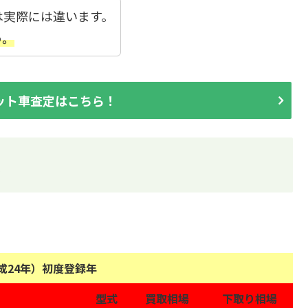
は実際には違います。
う。
ット車査定はこちら！
表
平成24年）初度登録年
型式
買取相場
下取り相場