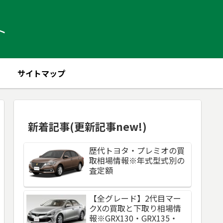
ト
サイトマップ
新着記事(更新記事new!)
歴代トヨタ・プレミオの買
取相場情報※年式型式別の
査定額
【全グレード】2代目マー
クXの買取と下取り相場情
報※GRX130・GRX135・