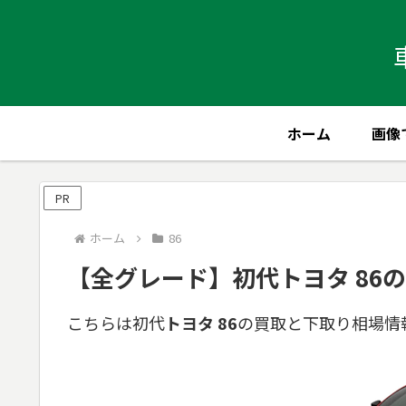
ホーム
画像
PR
ホーム
86
【全グレード】初代トヨタ 86
こちらは初代
トヨタ 86
の買取と下取り相場情