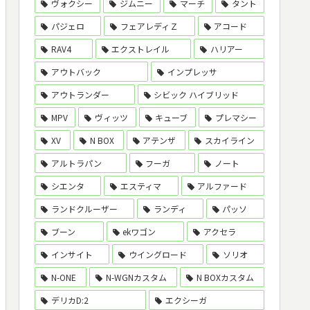
ヴォクシー
ジムニー
マーチ
タント
パジェロ
フェアレディＺ
アコード
RAV4
エクストレイル
ハリアー
アウトバック
インプレッサ
アウトランダー
シビック ハイブリッド
MPV
ヴィッツ
キューブ
プレマシー
XV
N BOX
アテンザ
スカイライン
アルトラパン
フーガ
ノート
シエンタ
エスティマ
アルファード
ランドクルーザー
ランディ
パッソ
ブーン
ekワゴン
アクセラ
インサイト
ウイングロード
ソリオ
N-ONE
N-WGNカスタム
N BOXカスタム
デリカD:2
エクシーガ