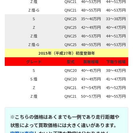
Z 煌
QNC21
46～53万円
44～51万円
Z 煌-G
QNC21
48～55万円
46～53万円
S
QNC25
35～40万円
33～38万円
Z
QNC25
42～49万円
40～47万円
Z 煌
QNC25
46～53万円
44～51万円
Z 煌-G
QNC25
48～55万円
46～53万円
2015年（平成27年）初度登録年
グレード
型式
買取相場
下取り相場
S
QNC20
40～45万円
38～43万円
S 煌
QNC20
43～49万円
41～47万円
Z
QNC21
47～54万円
45～52万円
Z 煌
QNC21
50～57万円
48～55万円
※こちらの価格はあくまでも一例であり走行距離や
状態によって買取価格には大きく違いがあります。