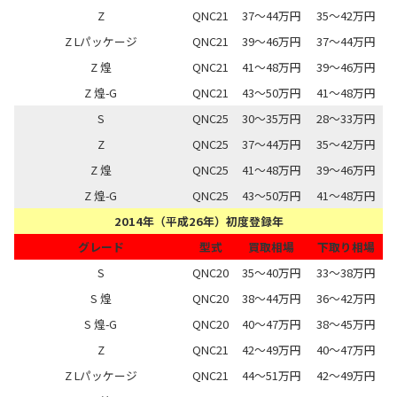
Z
QNC21
37～44万円
35～42万円
Z Lパッケージ
QNC21
39～46万円
37～44万円
Z 煌
QNC21
41～48万円
39～46万円
Z 煌-G
QNC21
43～50万円
41～48万円
S
QNC25
30～35万円
28～33万円
Z
QNC25
37～44万円
35～42万円
Z 煌
QNC25
41～48万円
39～46万円
Z 煌-G
QNC25
43～50万円
41～48万円
2014年（平成26年）初度登録年
グレード
型式
買取相場
下取り相場
S
QNC20
35～40万円
33～38万円
S 煌
QNC20
38～44万円
36～42万円
S 煌-G
QNC20
40～47万円
38～45万円
Z
QNC21
42～49万円
40～47万円
Z Lパッケージ
QNC21
44～51万円
42～49万円