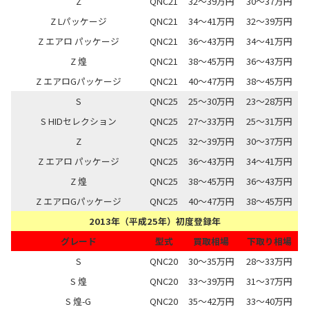
Z
QNC21
32～39万円
30～37万円
Z Lパッケージ
QNC21
34～41万円
32～39万円
Z エアロ パッケージ
QNC21
36～43万円
34～41万円
Z 煌
QNC21
38～45万円
36～43万円
Z エアロGパッケージ
QNC21
40～47万円
38～45万円
S
QNC25
25～30万円
23～28万円
S HIDセレクション
QNC25
27～33万円
25～31万円
Z
QNC25
32～39万円
30～37万円
Z エアロ パッケージ
QNC25
36～43万円
34～41万円
Z 煌
QNC25
38～45万円
36～43万円
Z エアロGパッケージ
QNC25
40～47万円
38～45万円
2013年（平成25年）初度登録年
グレード
型式
買取相場
下取り相場
S
QNC20
30～35万円
28～33万円
S 煌
QNC20
33～39万円
31～37万円
S 煌-G
QNC20
35～42万円
33～40万円