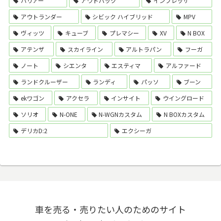
ハリアー
アウトバック
インプレッサ
アウトランダー
シビック ハイブリッド
MPV
ヴィッツ
キューブ
プレマシー
XV
N BOX
アテンザ
スカイライン
アルトラパン
フーガ
ノート
シエンタ
エスティマ
アルファード
ランドクルーザー
ランディ
パッソ
ブーン
ekワゴン
アクセラ
インサイト
ウイングロード
ソリオ
N-ONE
N-WGNカスタム
N BOXカスタム
デリカD:2
エクシーガ
車を売る・売りたい人のためのサイト