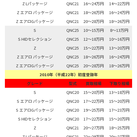
Z Lパッケージ
QNC21
16～24万円
14～22万円
Z エアロ パッケージ
QNC21
18～26万円
16～24万円
Z エアロGパッケージ
QNC21
20～28万円
18～26万円
S
QNC25
10～15万円
8～13万円
S HIDセレクション
QNC25
12～18万円
10～16万円
Z
QNC25
15～22万円
13～20万円
Z エアロ パッケージ
QNC25
18～26万円
16～24万円
Z エアロGパッケージ
QNC25
20～28万円
18～26万円
2010年（平成22年）初度登録年
グレード
型式
買取相場
下取り相場
S
QNC20
15～20万円
13～18万円
S エアロ パッケージ
QNC20
17～22万円
15～20万円
S エアロGパッケージ
QNC20
19～25万円
17～23万円
S HIDセレクション
QNC20
17～22万円
15～20万円
Z
QNC21
20～27万円
18～25万円
Z Lパッケージ
QNC21
22～29万円
20～27万円