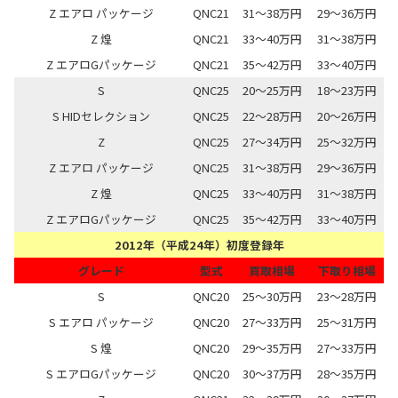
Z エアロ パッケージ
QNC21
31～38万円
29～36万円
Z 煌
QNC21
33～40万円
31～38万円
Z エアロGパッケージ
QNC21
35～42万円
33～40万円
S
QNC25
20～25万円
18～23万円
S HIDセレクション
QNC25
22～28万円
20～26万円
Z
QNC25
27～34万円
25～32万円
Z エアロ パッケージ
QNC25
31～38万円
29～36万円
Z 煌
QNC25
33～40万円
31～38万円
Z エアロGパッケージ
QNC25
35～42万円
33～40万円
2012年（平成24年）初度登録年
グレード
型式
買取相場
下取り相場
S
QNC20
25～30万円
23～28万円
S エアロ パッケージ
QNC20
27～33万円
25～31万円
S 煌
QNC20
29～35万円
27～33万円
S エアロGパッケージ
QNC20
30～37万円
28～35万円