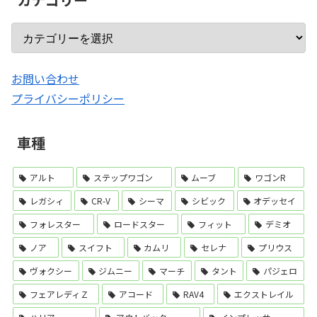
お問い合わせ
プライバシーポリシー
車種
アルト
ステップワゴン
ムーブ
ワゴンR
レガシィ
CR-V
シーマ
シビック
オデッセイ
フォレスター
ロードスター
フィット
デミオ
ノア
スイフト
カムリ
セレナ
プリウス
ヴォクシー
ジムニー
マーチ
タント
パジェロ
フェアレディＺ
アコード
RAV4
エクストレイル