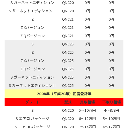
S ガーネットエディション
QNC20
0円
0円
S ガーネットエディションⅡ
QNC20
0円
0円
Z
QNC21
0円
0円
Z Xバージョン
QNC21
0円
0円
Z Qバージョン
QNC21
0円
0円
S
QNC25
0円
0円
Z
QNC25
0円
0円
Z Xバージョン
QNC25
0円
0円
Z Qバージョン
QNC25
0円
0円
S ガーネットエディション
QNC25
0円
0円
S ガーネットエディションⅡ
QNC25
0円
0円
2008年（平成20年）初度登録年
グレード
型式
買取相場
下取り相場
S
QNC20
5～10万円
4～8万円
S エアロ パッケージ
QNC20
6～12万円
5～10万円
S エアロGパッケージ
QNC20
7～14万円
6～12万円