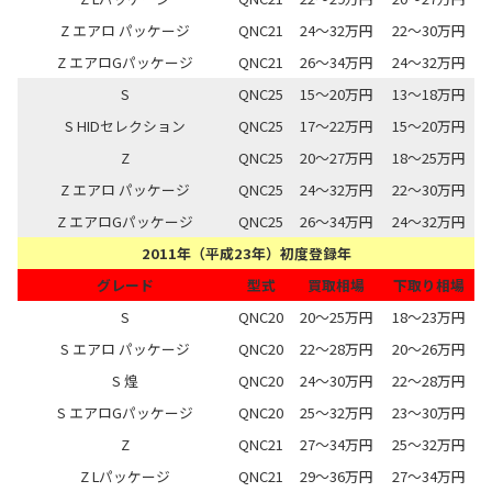
Z エアロ パッケージ
QNC21
24～32万円
22～30万円
Z エアロGパッケージ
QNC21
26～34万円
24～32万円
S
QNC25
15～20万円
13～18万円
S HIDセレクション
QNC25
17～22万円
15～20万円
Z
QNC25
20～27万円
18～25万円
Z エアロ パッケージ
QNC25
24～32万円
22～30万円
Z エアロGパッケージ
QNC25
26～34万円
24～32万円
2011年（平成23年）初度登録年
グレード
型式
買取相場
下取り相場
S
QNC20
20～25万円
18～23万円
S エアロ パッケージ
QNC20
22～28万円
20～26万円
S 煌
QNC20
24～30万円
22～28万円
S エアロGパッケージ
QNC20
25～32万円
23～30万円
Z
QNC21
27～34万円
25～32万円
Z Lパッケージ
QNC21
29～36万円
27～34万円