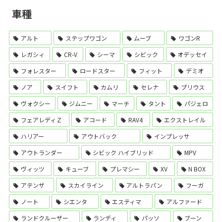
車種
アルト
ステップワゴン
ムーブ
ワゴンR
レガシィ
CR-V
シーマ
シビック
オデッセイ
フォレスター
ロードスター
フィット
デミオ
ノア
スイフト
カムリ
セレナ
プリウス
ヴォクシー
ジムニー
マーチ
タント
パジェロ
フェアレディＺ
アコード
RAV4
エクストレイル
ハリアー
アウトバック
インプレッサ
アウトランダー
シビック ハイブリッド
MPV
ヴィッツ
キューブ
プレマシー
XV
N BOX
アテンザ
スカイライン
アルトラパン
フーガ
ノート
シエンタ
エスティマ
アルファード
ランドクルーザー
ランディ
パッソ
ブーン