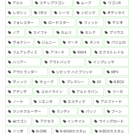
アルト
ステップワゴン
ムーブ
ワゴンR
レガシィ
CR-V
シーマ
シビック
オデッセイ
フォレスター
ロードスター
フィット
デミオ
ノア
スイフト
カムリ
セレナ
プリウス
ヴォクシー
ジムニー
マーチ
タント
パジェロ
フェアレディＺ
アコード
RAV4
エクストレイル
ハリアー
アウトバック
インプレッサ
アウトランダー
シビック ハイブリッド
MPV
ヴィッツ
キューブ
プレマシー
XV
N BOX
アテンザ
スカイライン
アルトラパン
フーガ
ノート
シエンタ
エスティマ
アルファード
ランドクルーザー
ランディ
パッソ
ブーン
ekワゴン
アクセラ
インサイト
ウイングロード
ソリオ
N-ONE
N-WGNカスタム
N BOXカスタム