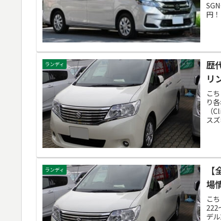
SG
円！
歴
ランディ
リ
こち
り各
（C
スズ
【
ランディ
場情
こち
22
デル