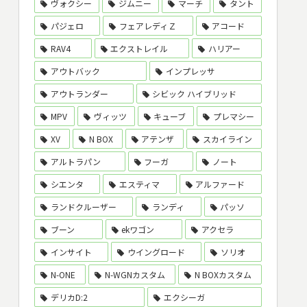
ヴォクシー
ジムニー
マーチ
タント
パジェロ
フェアレディＺ
アコード
RAV4
エクストレイル
ハリアー
アウトバック
インプレッサ
アウトランダー
シビック ハイブリッド
MPV
ヴィッツ
キューブ
プレマシー
XV
N BOX
アテンザ
スカイライン
アルトラパン
フーガ
ノート
シエンタ
エスティマ
アルファード
ランドクルーザー
ランディ
パッソ
ブーン
ekワゴン
アクセラ
インサイト
ウイングロード
ソリオ
N-ONE
N-WGNカスタム
N BOXカスタム
デリカD:2
エクシーガ