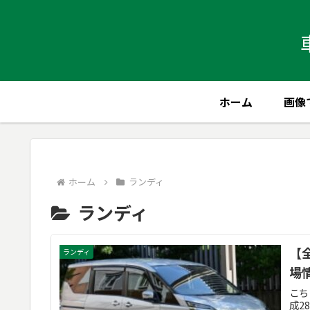
ホーム
画像
ホーム
ランディ
ランディ
【
ランディ
場情
こち
成2