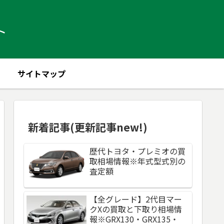
ト
サイトマップ
新着記事(更新記事new!)
歴代トヨタ・プレミオの買
取相場情報※年式型式別の
査定額
【全グレード】2代目マー
クXの買取と下取り相場情
報※GRX130・GRX135・