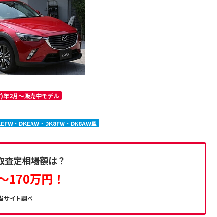
27)年2月～販売中モデル
KEFW・DKEAW・DK8FW・DK8AW型
買取査定相場額は？
～170万円！
当サイト調べ