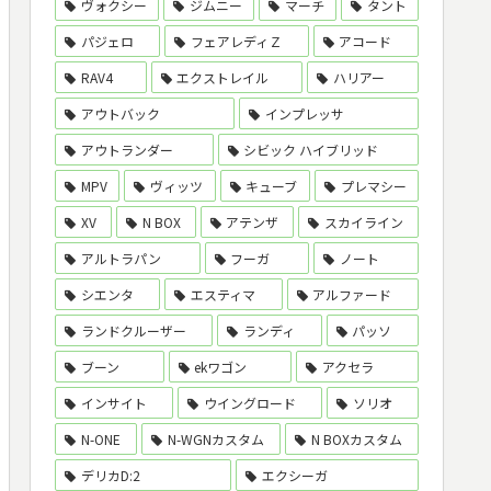
ヴォクシー
ジムニー
マーチ
タント
パジェロ
フェアレディＺ
アコード
RAV4
エクストレイル
ハリアー
アウトバック
インプレッサ
アウトランダー
シビック ハイブリッド
MPV
ヴィッツ
キューブ
プレマシー
XV
N BOX
アテンザ
スカイライン
アルトラパン
フーガ
ノート
シエンタ
エスティマ
アルファード
ランドクルーザー
ランディ
パッソ
ブーン
ekワゴン
アクセラ
インサイト
ウイングロード
ソリオ
N-ONE
N-WGNカスタム
N BOXカスタム
デリカD:2
エクシーガ