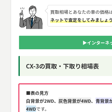
買取相場とあなたの車の価格
ネットで査定をしてみましょ
▶インターネ
CX-3の買取・下取り相場表
■表の見方
白背景が2WD、
灰色背景が4WD
、
青背景
4WD
です。