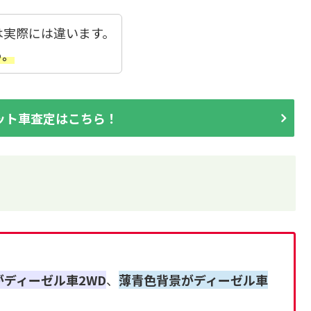
は実際には違います。
う。
ット車査定はこちら！
がディーゼル車2WD
、
薄青色背景がディーゼル車