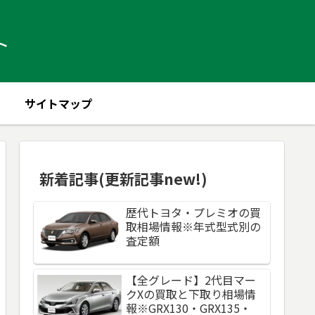
ト
サイトマップ
新着記事(更新記事new!)
歴代トヨタ・プレミオの買
取相場情報※年式型式別の
査定額
【全グレード】2代目マー
クXの買取と下取り相場情
報※GRX130・GRX135・