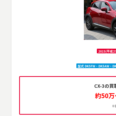
2015(平成
型式 DK5FW・DK5AW・D
CX-3の
約50万
※