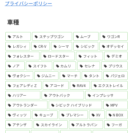
プライバシーポリシー
車種
アルト
ステップワゴン
ムーブ
ワゴンR
レガシィ
CR-V
シーマ
シビック
オデッセイ
フォレスター
ロードスター
フィット
デミオ
ノア
スイフト
カムリ
セレナ
プリウス
ヴォクシー
ジムニー
マーチ
タント
パジェロ
フェアレディＺ
アコード
RAV4
エクストレイル
ハリアー
アウトバック
インプレッサ
アウトランダー
シビック ハイブリッド
MPV
ヴィッツ
キューブ
プレマシー
XV
N BOX
アテンザ
スカイライン
アルトラパン
フーガ