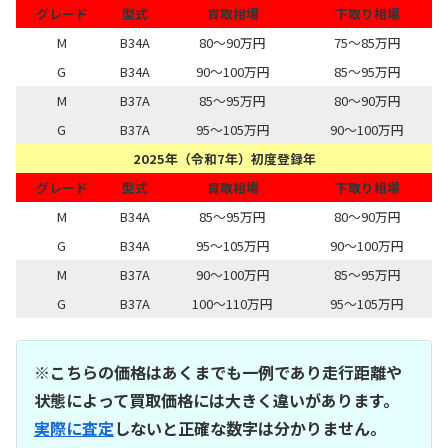
グレード
型式
買取相場
下取り相場
M
B34A
80～90万円
75～85万円
G
B34A
90～100万円
85～95万円
M
B37A
85～95万円
80～90万円
G
B37A
95～105万円
90～100万円
2025年（令和7年）初度登録年
グレード
型式
買取相場
下取り相場
M
B34A
85～95万円
80～90万円
G
B34A
95～105万円
90～100万円
M
B37A
90～100万円
85～95万円
G
B37A
100～110万円
95～105万円
※こちらの価格はあくまでも一例であり走行距離や
状態によって買取価格には大きく違いがあります。
実際に査定
しないと正確な数字は分かりません。