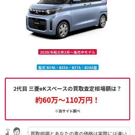
2020(令和2)年3月～販売中モデル
型式 B34A・B35A・B37A・B38A型
2代目 三菱eKスペースの買取査定相場額は？
約60万～110万円！
※当サイト調べ
買取相場とあなたの車の価格は実際には違い