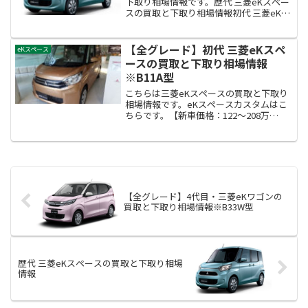
下取り相場情報です。歴代 三菱eKスペー
スの買取と下取り相場情報初代 三菱eKス
ペースの買取と下取り相場情報※B11A型
2代目 三菱eKスペースの買取と下取り相
場情報※B34A・B35A・B37A・B3...
【全グレード】初代 三菱eKスペ
eKスペース
ースの買取と下取り相場情報
※B11A型
こちらは三菱eKスペースの買取と下取り
相場情報です。eKスペースカスタムはこ
ちらです。【新車価格：122～208万
円】・2014(平成26)年2月～2019(令和1)年
10月発売モデルeKスペースの型式はB11A
型になります。eKスペースの...
【全グレード】4代目・三菱eKワゴンの
買取と下取り相場情報※B33W型
歴代 三菱eKスペースの買取と下取り相場
情報