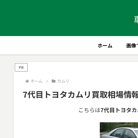
ホーム
画像
PR
ホーム
カムリ
7代目トヨタカムリ買取相場情報※
こちらは
7代目トヨタカ