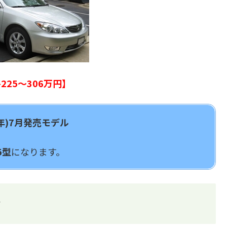
225～306万円】
6年)7月発売モデル
5型
になります。
？