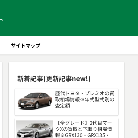
ト
サイトマップ
新着記事(更新記事new!)
歴代トヨタ・プレミオの買
取相場情報※年式型式別の
査定額
【全グレード】2代目マー
クXの買取と下取り相場情
報※GRX130・GRX135・