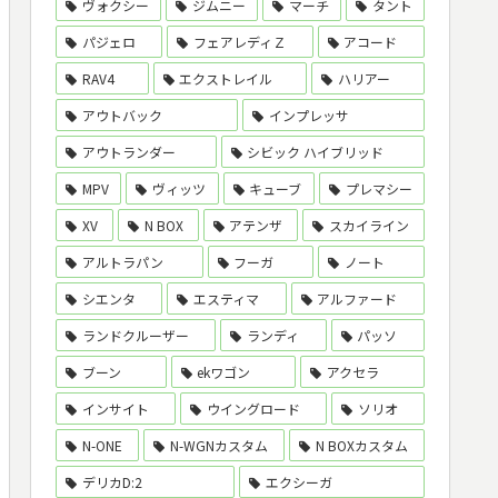
ヴォクシー
ジムニー
マーチ
タント
パジェロ
フェアレディＺ
アコード
RAV4
エクストレイル
ハリアー
アウトバック
インプレッサ
アウトランダー
シビック ハイブリッド
MPV
ヴィッツ
キューブ
プレマシー
XV
N BOX
アテンザ
スカイライン
アルトラパン
フーガ
ノート
シエンタ
エスティマ
アルファード
ランドクルーザー
ランディ
パッソ
ブーン
ekワゴン
アクセラ
インサイト
ウイングロード
ソリオ
N-ONE
N-WGNカスタム
N BOXカスタム
デリカD:2
エクシーガ