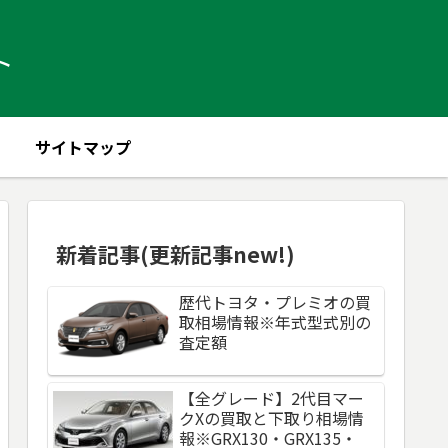
ト
サイトマップ
新着記事(更新記事new!)
歴代トヨタ・プレミオの買
取相場情報※年式型式別の
査定額
【全グレード】2代目マー
クXの買取と下取り相場情
報※GRX130・GRX135・