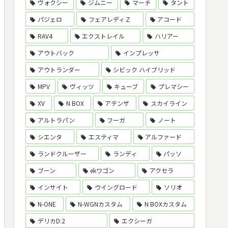
ヴォクシー
ジムニー
マーチ
タント
パジェロ
フェアレディＺ
アコード
RAV4
エクストレイル
ハリアー
アウトバック
インプレッサ
アウトランダー
シビック ハイブリッド
MPV
ヴィッツ
キューブ
プレマシー
XV
N BOX
アテンザ
スカイライン
アルトラパン
フーガ
ノート
シエンタ
エスティマ
アルファード
ランドクルーザー
ランディ
パッソ
ブーン
ekワゴン
アクセラ
インサイト
ウイングロード
ソリオ
N-ONE
N-WGNカスタム
N BOXカスタム
デリカD:2
エクシーガ