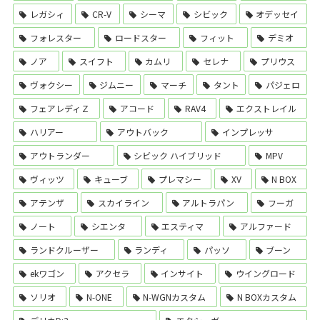
レガシィ
CR-V
シーマ
シビック
オデッセイ
フォレスター
ロードスター
フィット
デミオ
ノア
スイフト
カムリ
セレナ
プリウス
ヴォクシー
ジムニー
マーチ
タント
パジェロ
フェアレディＺ
アコード
RAV4
エクストレイル
ハリアー
アウトバック
インプレッサ
アウトランダー
シビック ハイブリッド
MPV
ヴィッツ
キューブ
プレマシー
XV
N BOX
アテンザ
スカイライン
アルトラパン
フーガ
ノート
シエンタ
エスティマ
アルファード
ランドクルーザー
ランディ
パッソ
ブーン
ekワゴン
アクセラ
インサイト
ウイングロード
ソリオ
N-ONE
N-WGNカスタム
N BOXカスタム