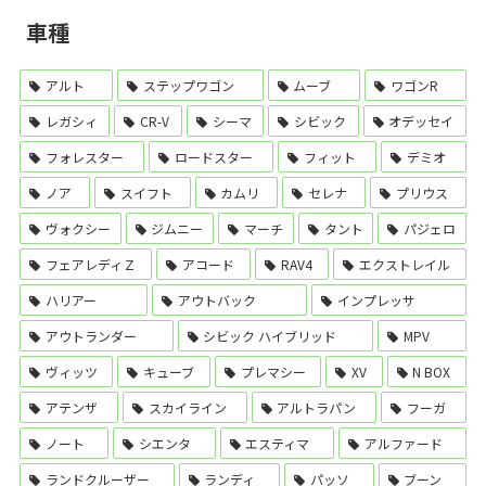
車種
アルト
ステップワゴン
ムーブ
ワゴンR
レガシィ
CR-V
シーマ
シビック
オデッセイ
フォレスター
ロードスター
フィット
デミオ
ノア
スイフト
カムリ
セレナ
プリウス
ヴォクシー
ジムニー
マーチ
タント
パジェロ
フェアレディＺ
アコード
RAV4
エクストレイル
ハリアー
アウトバック
インプレッサ
アウトランダー
シビック ハイブリッド
MPV
ヴィッツ
キューブ
プレマシー
XV
N BOX
アテンザ
スカイライン
アルトラパン
フーガ
ノート
シエンタ
エスティマ
アルファード
ランドクルーザー
ランディ
パッソ
ブーン