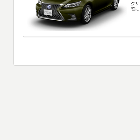
クサ
際に