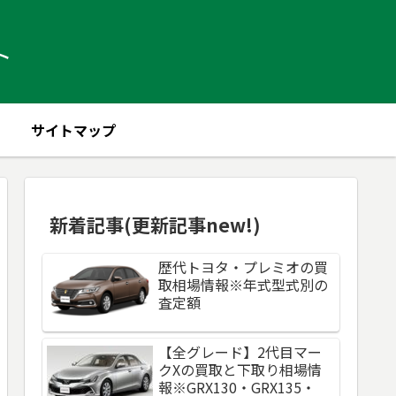
ト
サイトマップ
新着記事(更新記事new!)
歴代トヨタ・プレミオの買
取相場情報※年式型式別の
査定額
【全グレード】2代目マー
クXの買取と下取り相場情
報※GRX130・GRX135・