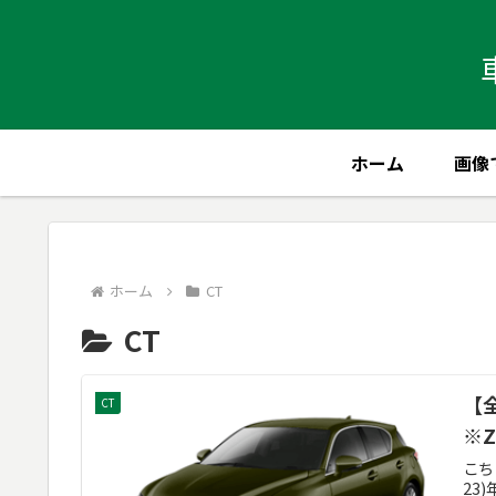
ホーム
画像
ホーム
CT
CT
【
CT
※Z
こち
23