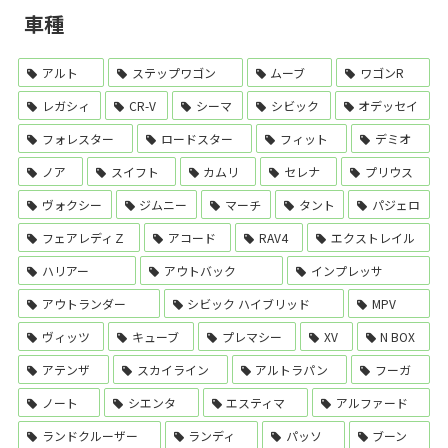
車種
アルト
ステップワゴン
ムーブ
ワゴンR
レガシィ
CR-V
シーマ
シビック
オデッセイ
フォレスター
ロードスター
フィット
デミオ
ノア
スイフト
カムリ
セレナ
プリウス
ヴォクシー
ジムニー
マーチ
タント
パジェロ
フェアレディＺ
アコード
RAV4
エクストレイル
ハリアー
アウトバック
インプレッサ
アウトランダー
シビック ハイブリッド
MPV
ヴィッツ
キューブ
プレマシー
XV
N BOX
アテンザ
スカイライン
アルトラパン
フーガ
ノート
シエンタ
エスティマ
アルファード
ランドクルーザー
ランディ
パッソ
ブーン