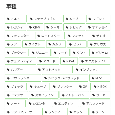
車種
アルト
ステップワゴン
ムーブ
ワゴンR
レガシィ
CR-V
シーマ
シビック
オデッセイ
フォレスター
ロードスター
フィット
デミオ
ノア
スイフト
カムリ
セレナ
プリウス
ヴォクシー
ジムニー
マーチ
タント
パジェロ
フェアレディＺ
アコード
RAV4
エクストレイル
ハリアー
アウトバック
インプレッサ
アウトランダー
シビック ハイブリッド
MPV
ヴィッツ
キューブ
プレマシー
XV
N BOX
アテンザ
スカイライン
アルトラパン
フーガ
ノート
シエンタ
エスティマ
アルファード
ランドクルーザー
ランディ
パッソ
ブーン