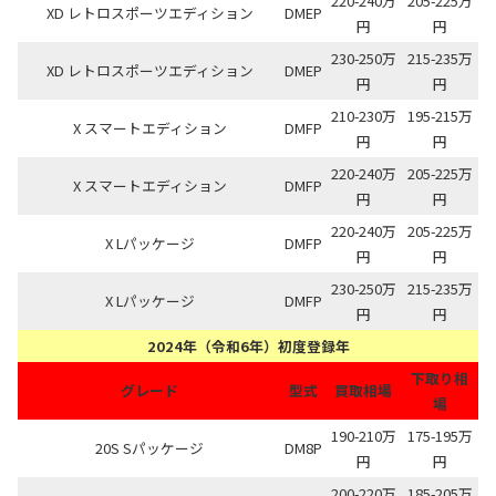
220-240万
205-225万
XD レトロスポーツエディション
DMEP
円
円
230-250万
215-235万
XD レトロスポーツエディション
DMEP
円
円
210-230万
195-215万
X スマートエディション
DMFP
円
円
220-240万
205-225万
X スマートエディション
DMFP
円
円
220-240万
205-225万
X Lパッケージ
DMFP
円
円
230-250万
215-235万
X Lパッケージ
DMFP
円
円
2024年（令和6年）初度登録年
下取り相
グレード
型式
買取相場
場
190-210万
175-195万
20S Sパッケージ
DM8P
円
円
200-220万
185-205万