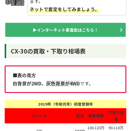
ます。
ネットで査定をしてみましょう。
▶インターネット車査定はこちら！
CX-30の買取・下取り相場表
■表の見方
白背景が2WD、
灰色背景が4WD
です。
2019年（令和元年）初度登録年
下取り相
グレード
型式
買取相場
場
100-120万
90-110万
20S
DM8P