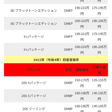
円
円
190-210万
175-195万
XD ブラックトーンエディション
DMEP
円
円
200-220万
185-205万
XD ブラックトーンエディション
DMEP
円
円
190-210万
175-195万
X Lパッケージ
DMFP
円
円
200-220万
185-205万
X Lパッケージ
DMFP
円
円
2022年（令和4年）初度登録年
下取り相
グレード
型式
買取相場
場
150-170万
135-155万
20S Sパッケージ
DM8P
円
円
160-180万
145-165万
20S Sパッケージ
DM8P
円
円
160-180万
145-165万
20S ツーリング
DM8P
円
円