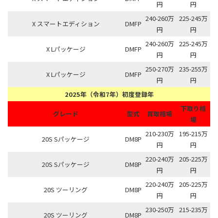
円
円
240-260万
225-245万
X スマートエディション
DMFP
円
円
240-260万
225-245万
X Lパッケージ
DMFP
円
円
250-270万
235-255万
X Lパッケージ
DMFP
円
円
2025年（令和7年）初度登録年
下取り相
グレード
型式
買取相場
場
210-230万
195-215万
20S Sパッケージ
DM8P
円
円
220-240万
205-225万
20S Sパッケージ
DM8P
円
円
220-240万
205-225万
20S ツーリング
DM8P
円
円
230-250万
215-235万
20S ツーリング
DM8P