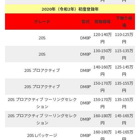
2020年（令和2年）初度登録年
下取り相
グレード
型式
買取相場
場
120-140万
110-125万
20S
DM8P
円
円
130-150万
115-135万
20S
DM8P
円
円
140-160万
125-145万
20S プロアクティブ
DM8P
円
円
150-170万
135-155万
20S プロアクティブ
DM8P
円
円
20S プロアクティブ ツーリングセレク
150-170万
135-155万
DM8P
ション
円
円
20S プロアクティブ ツーリングセレク
160-180万
145-165万
DM8P
ション
円
円
160-180万
145-165万
20S Lパッケージ
DM8P
円
円