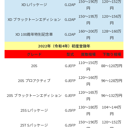
150～190万
120～152万
XD Lパッケージ
GJ2AP
円
円
150～195万
120～156万
XD ブラックトーンエディション
GJ2AP
円
円
160～200万
128～160万
XD 100周年特別記念車
GJ2AP
円
円
2022年（令和4年）初度登録年
グレード
型式
買取相場
下取り相場
110～150万
20S
GJEFP
88～120万円
円
120～160万
20S プロアクティブ
GJEFP
96～128万円
円
120～165万
20S ブラックトーンエディション
GJEFP
96～132万円
円
130～180万
104～144万
25S Lパッケージ
GJ5FP
円
円
150～190万
120～152万
25T Sパッケージ
GJ5FP