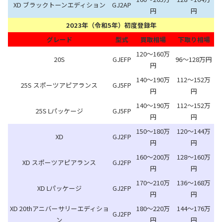
XD ブラックトーンエディション
GJ2AP
円
円
2023年（令和5年）初度登録年
グレード
型式
買取相場
下取り相場
120～160万
20S
GJEFP
96～128万円
円
140～190万
112～152万
25S スポーツアピアランス
GJ5FP
円
円
140～190万
112～152万
25S Lパッケージ
GJ5FP
円
円
150～180万
120～144万
XD
GJ2FP
円
円
160～200万
128～160万
XD スポーツアピアランス
GJ2FP
円
円
170～210万
136～168万
XD Lパッケージ
GJ2FP
円
円
XD 20thアニバーサリーエディショ
180～220万
144～176万
GJ2FP
ン
円
円