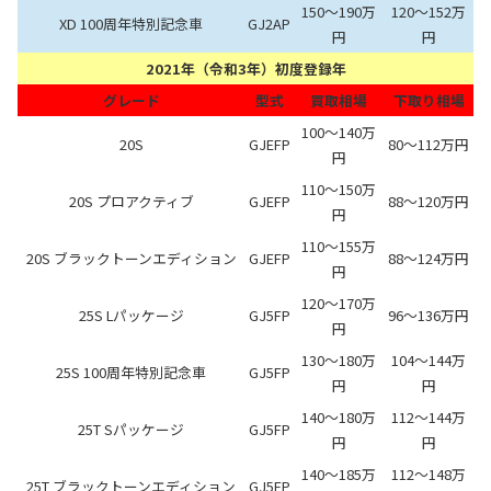
150～190万
120～152万
XD 100周年特別記念車
GJ2AP
円
円
2021年（令和3年）初度登録年
グレード
型式
買取相場
下取り相場
100～140万
20S
GJEFP
80～112万円
円
110～150万
20S プロアクティブ
GJEFP
88～120万円
円
110～155万
20S ブラックトーンエディション
GJEFP
88～124万円
円
120～170万
25S Lパッケージ
GJ5FP
96～136万円
円
130～180万
104～144万
25S 100周年特別記念車
GJ5FP
円
円
140～180万
112～144万
25T Sパッケージ
GJ5FP
円
円
140～185万
112～148万
25T ブラックトーンエディション
GJ5FP