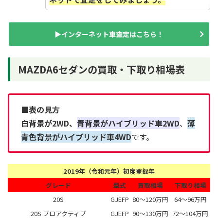
▶インターネット車査定はこちら！
MAZDA6セダンの買取・下取り相場表
■表の見方
白背景が2WD、
青背景がハイブリッド車2WD
、
薄
青色背景がハイブリッド車4WD
です。
2019年（令和元年）初度登録年
グレード
型式
買取相場
下取り相場
20S
GJEFP
80～120万円
64～96万円
20S プロアクティブ
GJEFP
90～130万円
72～104万円