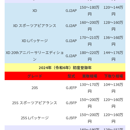
150～180万
120～144万
XD
GJ2AP
円
円
160～200万
128～160万
XD スポーツアピアランス
GJ2AP
円
円
170～210万
136～168万
XD Lパッケージ
GJ2AP
円
円
XD 20thアニバーサリーエディショ
180～220万
144～176万
GJ2AP
ン
円
円
2024年（令和6年）初度登録年
グレード
型式
買取相場
下取り相場
130～170万
104～136万
20S
GJEFP
円
円
150～200万
120～160万
25S スポーツアピアランス
GJ5FP
円
円
150～200万
120～160万
25S Lパッケージ
GJ5FP
円
円
160～190万
128～152万