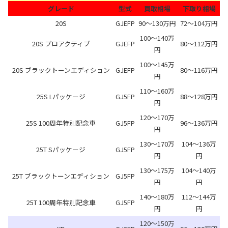
グレード
型式
買取相場
下取り相場
20S
GJEFP
90～130万円
72～104万円
100～140万
20S プロアクティブ
GJEFP
80～112万円
円
100～145万
20S ブラックトーンエディション
GJEFP
80～116万円
円
110～160万
25S Lパッケージ
GJ5FP
88～128万円
円
120～170万
25S 100周年特別記念車
GJ5FP
96～136万円
円
130～170万
104～136万
25T Sパッケージ
GJ5FP
円
円
130～175万
104～140万
25T ブラックトーンエディション
GJ5FP
円
円
140～180万
112～144万
25T 100周年特別記念車
GJ5FP
円
円
120～150万