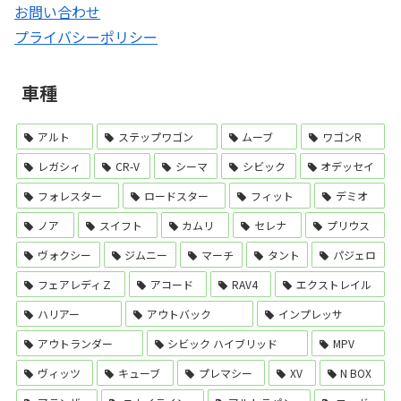
お問い合わせ
プライバシーポリシー
車種
アルト
ステップワゴン
ムーブ
ワゴンR
レガシィ
CR-V
シーマ
シビック
オデッセイ
フォレスター
ロードスター
フィット
デミオ
ノア
スイフト
カムリ
セレナ
プリウス
ヴォクシー
ジムニー
マーチ
タント
パジェロ
フェアレディＺ
アコード
RAV4
エクストレイル
ハリアー
アウトバック
インプレッサ
アウトランダー
シビック ハイブリッド
MPV
ヴィッツ
キューブ
プレマシー
XV
N BOX