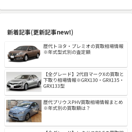
エルグランド買取(下取り)価格
ステップワゴン(スパーダ)買取(下取り)価格
ジムニー買取(下取り)価格
ミライース買取(下取り)価格
フォレスター買取(下取り)価格
新着記事(更新記事new!)
デミオ買取(下取り)価格
歴代トヨタ・プレミオの買取相場情報
※年式型式別の査定額
ジューク買取(下取り)価格
ストリーム買取(下取り)価格
スイフト買取(下取り)価格
ミラココア買取(下取り)価格
レガシィ買取(下取り)価格
ビアンテ買取(下取り)価格
【全グレード】2代目マークXの買取と
下取り相場情報※GRX130・GRX135・
GRX133型
フィット買取(下取り)価格
ムーブ買取(下取り)価格
レヴォーグ買取(下取り)価格
シーマ買取(下取り)価格
スペーシア買取(下取り)価格
プレマシー買取(下取り)価格
歴代プリウスPHV買取相場情報まとめ
※年式別の買取額は？
スバルBRZ買取(下取り)価格
セレナ買取(下取り)価格
フリード買取(下取り)価格
ハスラー買取(下取り)価格
CX-5買取(下取り)価格