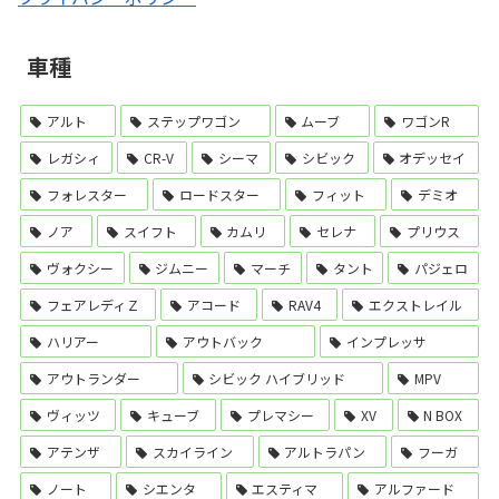
N-WGN買取(下取り)価格
車種
ムラーノ買取(下取り)価格
アルト
ステップワゴン
ムーブ
ワゴンR
レガシィ
CR-V
シーマ
シビック
オデッセイ
フォレスター
ロードスター
フィット
デミオ
ノア
スイフト
カムリ
セレナ
プリウス
ルークス買取(下取り)価格
ヴォクシー
ジムニー
マーチ
タント
パジェロ
フェアレディＺ
アコード
RAV4
エクストレイル
ハリアー
アウトバック
インプレッサ
GT-R買取(下取り)価格
アウトランダー
シビック ハイブリッド
MPV
ヴィッツ
キューブ
プレマシー
XV
N BOX
アテンザ
スカイライン
アルトラパン
フーガ
ノート
シエンタ
エスティマ
アルファード