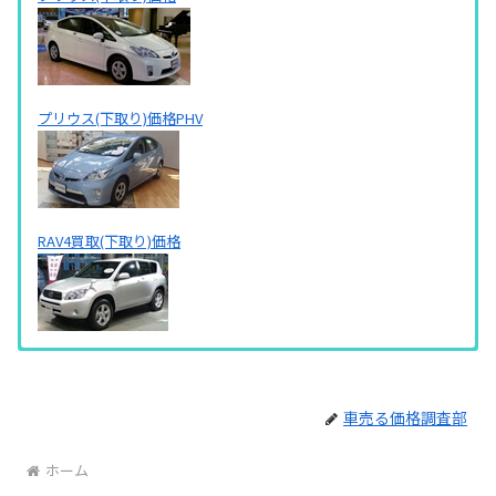
プリウス(下取り)価格PHV
RAV4買取(下取り)価格
ウイングロード買取(下取り)価格
オデッセイ買取(下取り)価格
アルト買取(下取り)価格
コペン買取(下取り)価格
アウトバック買取(下取り)価格
アテンザ買取価格
デリカD:5買取(下取り)価格
車売る価格調査部
ホーム
エクストレイル買取(下取り)価格
クロスロード買取(下取り)価格
アルトラパン買取(下取り)価格
タント買取(下取り)価格
インプレッサ買取(下取り)価格
アクセラ買取(下取り)価格
パジェロ買取(下取り)価格