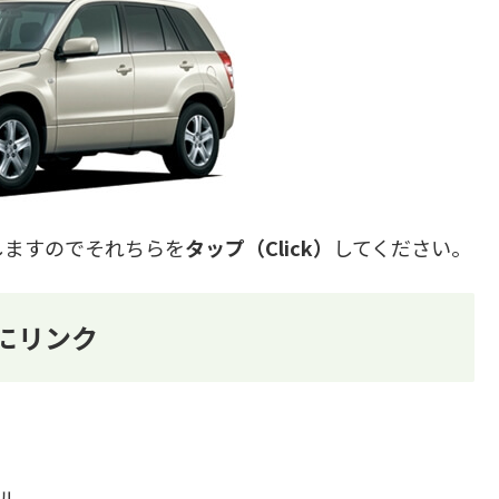
しますのでそれちらを
タップ（Click）
してください。
にリンク
デル