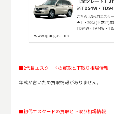
【全グレード】3
※TD54W・TD9
こちらは3代目エスクー
円】・2005(平成17)
TD94W・TA74W・T
www.qjuegas.com
■2代目エスクードの買取と下取り相場情報
年式が古いため買取情報がありません。
■初代エスクードの買取と下取り相場情報