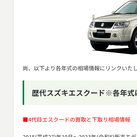
尚、以下より各年式の相場情報にリンクいた
歴代スズキエスクード※各年式
■4代目エスクードの買取と下取り相場情報
2015(平成27)年10月～2023年(令和5)販売モ