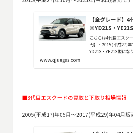
【全グレード】4
※YD21S・YE21
こちらは4代目エスクー
円】・2015(平成27
YD21S・YE21S型
www.qjuegas.com
■3代目エスクードの買取と下取り相場情報
2005(平成17)年05月～2017(平成29)年04月