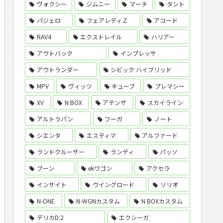
ヴォクシー
ジムニー
マーチ
タント
パジェロ
フェアレディＺ
アコード
RAV4
エクストレイル
ハリアー
アウトバック
インプレッサ
アウトランダー
シビック ハイブリッド
MPV
ヴィッツ
キューブ
プレマシー
XV
N BOX
アテンザ
スカイライン
アルトラパン
フーガ
ノート
シエンタ
エスティマ
アルファード
ランドクルーザー
ランディ
パッソ
ブーン
ekワゴン
アクセラ
インサイト
ウイングロード
ソリオ
N-ONE
N-WGNカスタム
N BOXカスタム
デリカD:2
エクシーガ