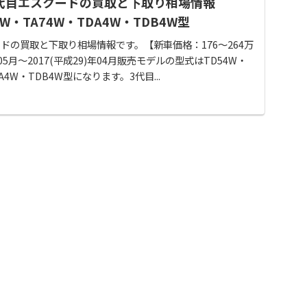
代目エスクードの買取と下取り相場情報
4W・TA74W・TDA4W・TDB4W型
ドの買取と下取り相場情報です。【新車価格：176～264万
年05月～2017(平成29)年04月販売モデルの型式はTD54W・
DA4W・TDB4W型になります。3代目...