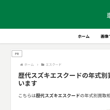
ホーム
画像
PR
ホーム
エスクード
歴代スズキエスクードの年式別
います
こちらは
歴代スズキエスクード
の年式別買取