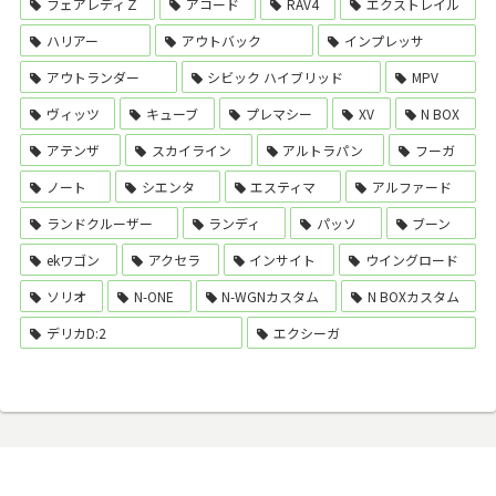
フェアレディＺ
アコード
RAV4
エクストレイル
ハリアー
アウトバック
インプレッサ
アウトランダー
シビック ハイブリッド
MPV
ヴィッツ
キューブ
プレマシー
XV
N BOX
アテンザ
スカイライン
アルトラパン
フーガ
ノート
シエンタ
エスティマ
アルファード
ランドクルーザー
ランディ
パッソ
ブーン
ekワゴン
アクセラ
インサイト
ウイングロード
ソリオ
N-ONE
N-WGNカスタム
N BOXカスタム
デリカD:2
エクシーガ