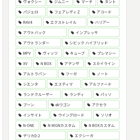
ヴォクシー
ジムニー
マーチ
タント
パジェロ
フェアレディＺ
アコード
RAV4
エクストレイル
ハリアー
アウトバック
インプレッサ
アウトランダー
シビック ハイブリッド
MPV
ヴィッツ
キューブ
プレマシー
XV
N BOX
アテンザ
スカイライン
アルトラパン
フーガ
ノート
シエンタ
エスティマ
アルファード
ランドクルーザー
ランディ
パッソ
ブーン
ekワゴン
アクセラ
インサイト
ウイングロード
ソリオ
N-ONE
N-WGNカスタム
N BOXカスタム
デリカD:2
エクシーガ