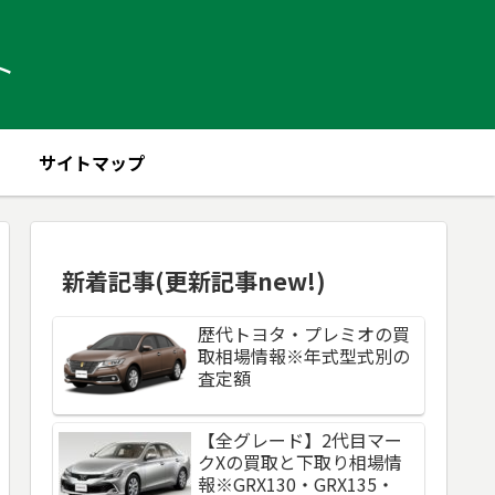
ト
サイトマップ
新着記事(更新記事new!)
歴代トヨタ・プレミオの買
取相場情報※年式型式別の
査定額
【全グレード】2代目マー
クXの買取と下取り相場情
報※GRX130・GRX135・