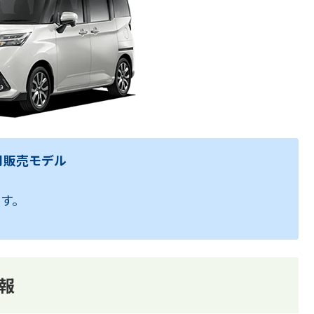
9月販売モデル
です。
報