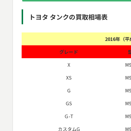
トヨタ タンクの買取相場表
2016年（
グレード
X
M9
XS
M9
G
M9
GS
M9
Ｇ-T
M9
カスタムG
M9