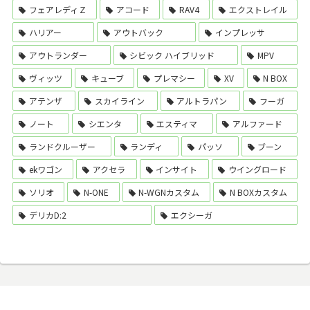
フェアレディＺ
アコード
RAV4
エクストレイル
ハリアー
アウトバック
インプレッサ
アウトランダー
シビック ハイブリッド
MPV
ヴィッツ
キューブ
プレマシー
XV
N BOX
アテンザ
スカイライン
アルトラパン
フーガ
ノート
シエンタ
エスティマ
アルファード
ランドクルーザー
ランディ
パッソ
ブーン
ekワゴン
アクセラ
インサイト
ウイングロード
ソリオ
N-ONE
N-WGNカスタム
N BOXカスタム
デリカD:2
エクシーガ