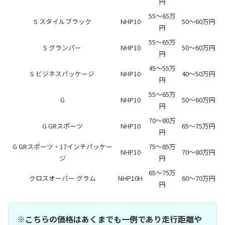
円
55～65万
S スタイルブラック
NHP10
50～60万円
円
55～65万
S グランパー
NHP10
50～60万円
円
45～55万
S ビジネスパッケージ
NHP10
40～50万円
円
55～65万
G
NHP10
50～60万円
円
70～80万
G GRスポーツ
NHP10
65～75万円
円
G GRスポーツ・17インチパッケー
75～85万
NHP10
70～80万円
ジ
円
65～75万
クロスオーバー グラム
NHP10H
60～70万円
円
※こちらの価格はあくまでも一例であり走行距離や