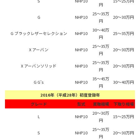
S
NHP10
15～25万円
円
25～35万
G
NHP10
20～30万円
円
30～40万
G ブラックレザーセレクション
NHP10
25～35万円
円
25～35万
X アーバン
NHP10
20～30万円
円
25～35万
X アーバンソリッド
NHP10
20～30万円
円
35～45万
G G’s
NHP10
30～40万円
円
2016年（平成28年）初度登録年
グレード
型式
買取相場
下取り相場
20～30万
L
NHP10
15～25万円
円
25～35万
S
NHP10
20～30万円
円