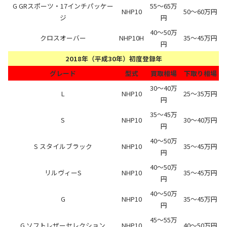
G GRスポーツ・17インチパッケー
55～65万
NHP10
50～60万円
ジ
円
40～50万
クロスオーバー
NHP10H
35～45万円
円
2018年（平成30年）初度登録年
グレード
型式
買取相場
下取り相場
30～40万
L
NHP10
25～35万円
円
35～45万
S
NHP10
30～40万円
円
40～50万
S スタイルブラック
NHP10
35～45万円
円
40～50万
リルヴィーS
NHP10
35～45万円
円
40～50万
G
NHP10
35～45万円
円
45～55万
G ソフトレザーセレクション
NHP10
40～50万円