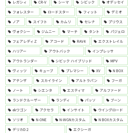
レガシィ
CR-V
シーマ
シビック
オデッセイ
フォレスター
ロードスター
フィット
デミオ
ノア
スイフト
カムリ
セレナ
プリウス
ヴォクシー
ジムニー
マーチ
タント
パジェロ
フェアレディＺ
アコード
RAV4
エクストレイル
ハリアー
アウトバック
インプレッサ
アウトランダー
シビック ハイブリッド
MPV
ヴィッツ
キューブ
プレマシー
XV
N BOX
アテンザ
スカイライン
アルトラパン
フーガ
ノート
シエンタ
エスティマ
アルファード
ランドクルーザー
ランディ
パッソ
ブーン
ekワゴン
アクセラ
インサイト
ウイングロード
ソリオ
N-ONE
N-WGNカスタム
N BOXカスタム
デリカD:2
エクシーガ