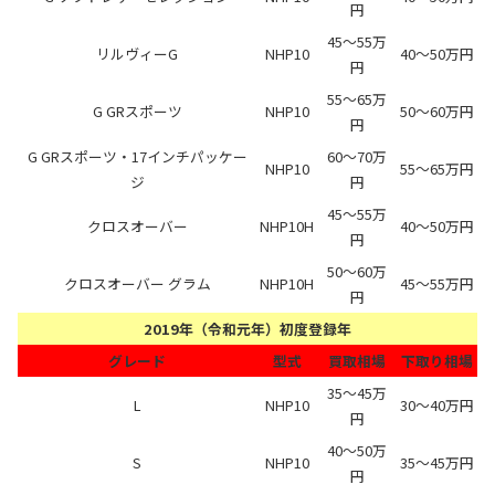
円
45～55万
リルヴィーG
NHP10
40～50万円
円
55～65万
G GRスポーツ
NHP10
50～60万円
円
G GRスポーツ・17インチパッケー
60～70万
NHP10
55～65万円
ジ
円
45～55万
クロスオーバー
NHP10H
40～50万円
円
50～60万
クロスオーバー グラム
NHP10H
45～55万円
円
2019年（令和元年）初度登録年
グレード
型式
買取相場
下取り相場
35～45万
L
NHP10
30～40万円
円
40～50万
S
NHP10
35～45万円
円