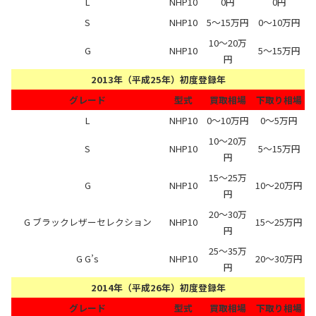
L
NHP10
0円
0円
S
NHP10
5～15万円
0～10万円
10～20万
G
NHP10
5～15万円
円
2013年（平成25年）初度登録年
グレード
型式
買取相場
下取り相場
L
NHP10
0～10万円
0～5万円
10～20万
S
NHP10
5～15万円
円
15～25万
G
NHP10
10～20万円
円
20～30万
G ブラックレザーセレクション
NHP10
15～25万円
円
25～35万
G G’s
NHP10
20～30万円
円
2014年（平成26年）初度登録年
グレード
型式
買取相場
下取り相場