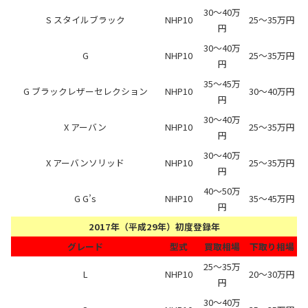
30～40万
S スタイルブラック
NHP10
25～35万円
円
30～40万
G
NHP10
25～35万円
円
35～45万
G ブラックレザーセレクション
NHP10
30～40万円
円
30～40万
X アーバン
NHP10
25～35万円
円
30～40万
X アーバンソリッド
NHP10
25～35万円
円
40～50万
G G’s
NHP10
35～45万円
円
2017年（平成29年）初度登録年
グレード
型式
買取相場
下取り相場
25～35万
L
NHP10
20～30万円
円
30～40万