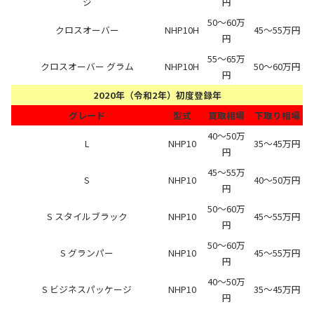
ジ
円
50～60万
クロスオーバー
NHP10H
45～55万円
円
55～65万
クロスオーバー グラム
NHP10H
50～60万円
円
2020年（令和2年）初度登録年
グレード
型式
買取相場
下取り相場
40～50万
L
NHP10
35～45万円
円
45～55万
S
NHP10
40～50万円
円
50～60万
S スタイルブラック
NHP10
45～55万円
円
50～60万
S グランパー
NHP10
45～55万円
円
40～50万
S ビジネスパッケージ
NHP10
35～45万円
円