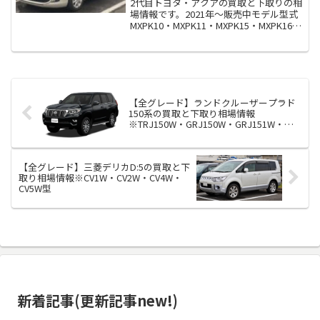
2代目トヨタ・アクアの買取と下取りの相
場情報です。2021年～販売中モデル型式
MXPK10・MXPK11・MXPK15・MXPK16型
2代目トヨタ・アクアの買取査定相場額
は？約90万～190万円！※当サイト調べ買
取相場とあなたの車の価格は...
【全グレード】ランドクルーザープラド
150系の買取と下取り相場情報
※TRJ150W・GRJ150W・GRJ151W・
GDJ150W・GDJ151W型
【全グレード】三菱デリカD:5の買取と下
取り相場情報※CV1W・CV2W・CV4W・
CV5W型
新着記事(更新記事new!)