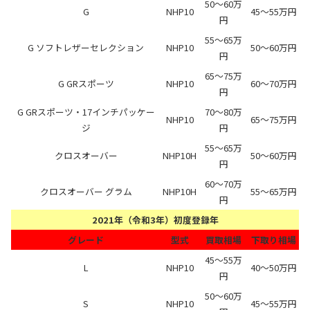
50～60万
G
NHP10
45～55万円
円
55～65万
G ソフトレザーセレクション
NHP10
50～60万円
円
65～75万
G GRスポーツ
NHP10
60～70万円
円
G GRスポーツ・17インチパッケー
70～80万
NHP10
65～75万円
ジ
円
55～65万
クロスオーバー
NHP10H
50～60万円
円
60～70万
クロスオーバー グラム
NHP10H
55～65万円
円
2021年（令和3年）初度登録年
グレード
型式
買取相場
下取り相場
45～55万
L
NHP10
40～50万円
円
50～60万
S
NHP10
45～55万円