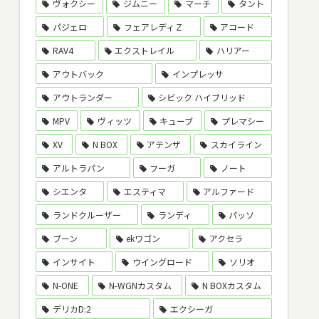
ヴォクシー
ジムニー
マーチ
タント
パジェロ
フェアレディＺ
アコード
RAV4
エクストレイル
ハリアー
アウトバック
インプレッサ
アウトランダー
シビック ハイブリッド
MPV
ヴィッツ
キューブ
プレマシー
XV
N BOX
アテンザ
スカイライン
アルトラパン
フーガ
ノート
シエンタ
エスティマ
アルファード
ランドクルーザー
ランディ
パッソ
ブーン
ekワゴン
アクセラ
インサイト
ウイングロード
ソリオ
N-ONE
N-WGNカスタム
N BOXカスタム
デリカD:2
エクシーガ