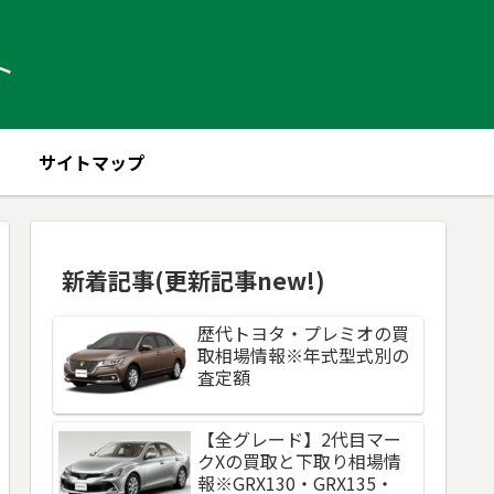
ト
サイトマップ
新着記事(更新記事new!)
歴代トヨタ・プレミオの買
取相場情報※年式型式別の
査定額
【全グレード】2代目マー
クXの買取と下取り相場情
報※GRX130・GRX135・