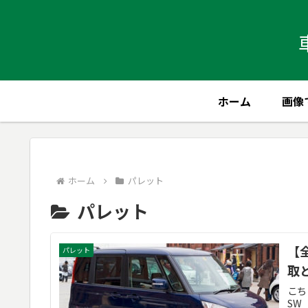
ホーム
画像
ホーム
パレット
パレット
【
パレット
取
こち
SW