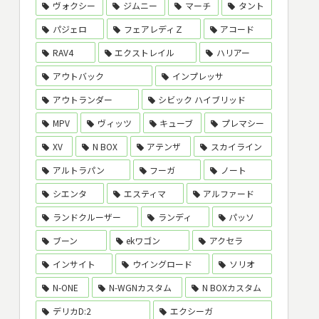
ヴォクシー
ジムニー
マーチ
タント
パジェロ
フェアレディＺ
アコード
RAV4
エクストレイル
ハリアー
アウトバック
インプレッサ
アウトランダー
シビック ハイブリッド
MPV
ヴィッツ
キューブ
プレマシー
XV
N BOX
アテンザ
スカイライン
アルトラパン
フーガ
ノート
シエンタ
エスティマ
アルファード
ランドクルーザー
ランディ
パッソ
ブーン
ekワゴン
アクセラ
インサイト
ウイングロード
ソリオ
N-ONE
N-WGNカスタム
N BOXカスタム
デリカD:2
エクシーガ