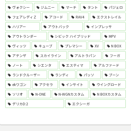
ヴォクシー
ジムニー
マーチ
タント
パジェロ
フェアレディＺ
アコード
RAV4
エクストレイル
ハリアー
アウトバック
インプレッサ
アウトランダー
シビック ハイブリッド
MPV
ヴィッツ
キューブ
プレマシー
XV
N BOX
アテンザ
スカイライン
アルトラパン
フーガ
ノート
シエンタ
エスティマ
アルファード
ランドクルーザー
ランディ
パッソ
ブーン
ekワゴン
アクセラ
インサイト
ウイングロード
ソリオ
N-ONE
N-WGNカスタム
N BOXカスタム
デリカD:2
エクシーガ