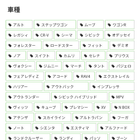
車種
アルト
ステップワゴン
ムーブ
ワゴンR
レガシィ
CR-V
シーマ
シビック
オデッセイ
フォレスター
ロードスター
フィット
デミオ
ノア
スイフト
カムリ
セレナ
プリウス
ヴォクシー
ジムニー
マーチ
タント
パジェロ
フェアレディＺ
アコード
RAV4
エクストレイル
ハリアー
アウトバック
インプレッサ
アウトランダー
シビック ハイブリッド
MPV
ヴィッツ
キューブ
プレマシー
XV
N BOX
アテンザ
スカイライン
アルトラパン
フーガ
ノート
シエンタ
エスティマ
アルファード
ランドクルーザー
ランディ
パッソ
ブーン