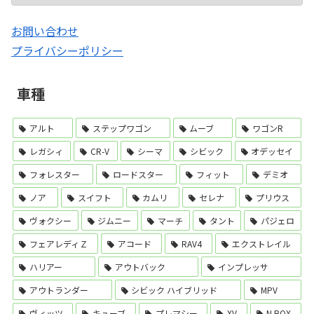
お問い合わせ
プライバシーポリシー
車種
アルト
ステップワゴン
ムーブ
ワゴンR
レガシィ
CR-V
シーマ
シビック
オデッセイ
フォレスター
ロードスター
フィット
デミオ
ノア
スイフト
カムリ
セレナ
プリウス
ヴォクシー
ジムニー
マーチ
タント
パジェロ
フェアレディＺ
アコード
RAV4
エクストレイル
ハリアー
アウトバック
インプレッサ
アウトランダー
シビック ハイブリッド
MPV
ヴィッツ
キューブ
プレマシー
XV
N BOX