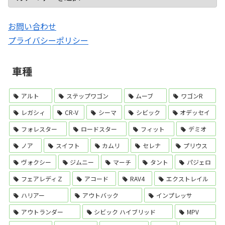
お問い合わせ
プライバシーポリシー
車種
アルト
ステップワゴン
ムーブ
ワゴンR
レガシィ
CR-V
シーマ
シビック
オデッセイ
フォレスター
ロードスター
フィット
デミオ
ノア
スイフト
カムリ
セレナ
プリウス
ヴォクシー
ジムニー
マーチ
タント
パジェロ
フェアレディＺ
アコード
RAV4
エクストレイル
ハリアー
アウトバック
インプレッサ
アウトランダー
シビック ハイブリッド
MPV