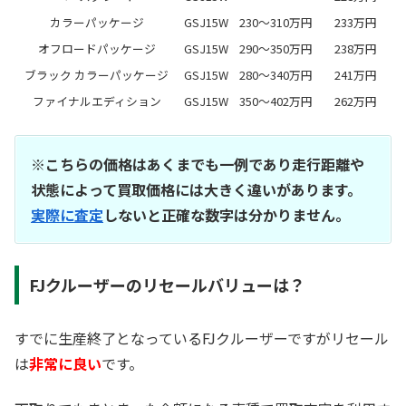
カラーパッケージ
GSJ15W
230～310万円
233万円
オフロードパッケージ
GSJ15W
290～350万円
238万円
ブラック カラーパッケージ
GSJ15W
280～340万円
241万円
ファイナルエディション
GSJ15W
350～402万円
262万円
※こちらの価格はあくまでも一例であり走行距離や
状態によって買取価格には大きく違いがあります。
実際に査定
しないと正確な数字は分かりません。
FJクルーザーのリセールバリューは？
すでに生産終了となっているFJクルーザーですがリセール
は
非常に良い
です。